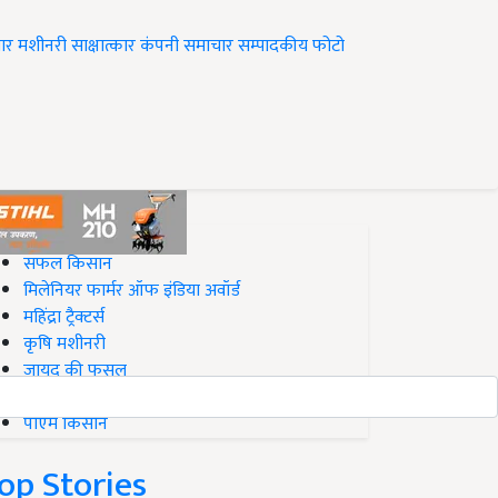
ार
मशीनरी
साक्षात्कार
कंपनी समाचार
सम्पादकीय
फोटो
op on Krishi Jagran
सफल किसान
मिलेनियर फार्मर ऑफ इंडिया अवॉर्ड
महिंद्रा ट्रैक्टर्स
कृषि मशीनरी
जायद की फसल
बिज़नेस आइडियाज
पीएम किसान
op Stories