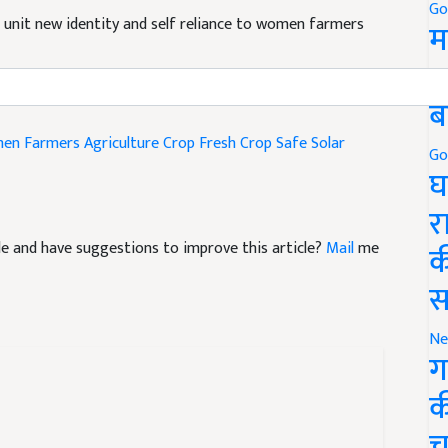
Go
 unit new identity and self reliance to women farmers
म
5
ब
en Farmers
Agriculture
Crop Fresh
Crop Safe
Solar
Go
घ
र
icle and have suggestions to improve this article?
Mail
me
क
स
Ne
ग
क
च