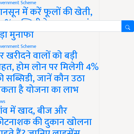
vernment Scheme
ानसून में करें फूलों की खेती,
0% सब्सिडी के साथ कमाएं
ड़ा मुनाफा
vernment Scheme
र खरीदने वालों को बड़ी
ाहत, होम लोन पर मिलेगी 4%
ी सब्सिडी, जानें कौन उठा
कता है योजना का लाभ
ws
ांव में खाद, बीज और
ीटनाशक की दुकान खोलना
ाहते हैं? जानिए लाइसेंस,