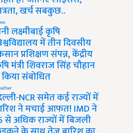
ात्रता, खर्च सबकुछ..
ws
ानी लक्ष्मीबाई कृषि
िश्वविद्यालय में तीन दिवसीय
िसान प्रशिक्षण संपन्न, केंद्रीय
ृषि मंत्री शिवराज सिंह चौहान
े किया संबोधित
ather
िल्ली-NCR समेत कई राज्यों में
ारिश ने मचाई आफत! IMD ने
5 से अधिक राज्यों में बिजली
ड़कने के साथ तेज बारिश का