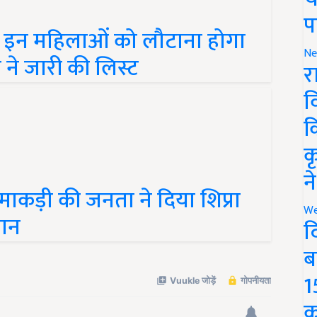
प
इन महिलाओं को लौटाना होगा
Ne
 ने जारी की लिस्ट
र
व
क
क
न
! माकड़ी की जनता ने दिया शिप्रा
We
मान
द
ब
1
क