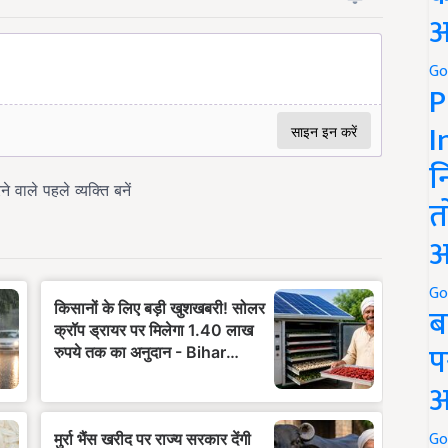
अ
Go
P
I
न
त
अ
Go
ब
प
अ
Go