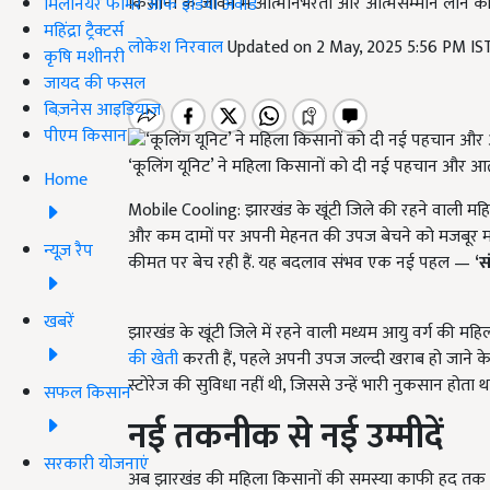
किसानों के जीवन में आत्मनिर्भरता और आत्मसम्मान लाने की 
मिलेनियर फार्मर ऑफ इंडिया अवॉर्ड
महिंद्रा ट्रैक्टर्स
लोकेश निरवाल
Updated on 2 May, 2025 5:56 PM I
कृषि मशीनरी
जायद की फसल
बिज़नेस आइडियाज
पीएम किसान
‘कूलिंग यूनिट’ ने महिला किसानों को दी नई पहचान और आत
Home
Mobile Cooling: झारखंड के खूंटी जिले की रहने वाली महि
और कम दामों पर अपनी मेहनत की उपज बेचने को मजबूर मह
न्यूज़ रैप
कीमत पर बेच रही हैं. यह बदलाव संभव एक नई पहल —
‘
स
खबरें
झारखंड के खूंटी जिले में रहने वाली मध्यम आयु वर्ग की 
की खेती
करती हैं, पहले अपनी उपज जल्दी खराब हो जाने के कारण
स्टोरेज की सुविधा नहीं थी, जिससे उन्हें भारी नुकसान होता थ
सफल किसान
नई तकनीक से नई उम्मीदें
सरकारी योजनाएं
अब झारखंड की महिला किसानों की समस्या काफी हद तक 