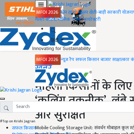
MFOI 2026
होम
ख़बरें
मौसम
खेती-बाड़ी
सरकारी योजना
गैलरी
वीडियो
मासिक पत्रिका
डायरेक्टरी
हिंदी
MFOI 2026
न्यूज़ रैप
सफल किसान
बाजार
साक्षात्कार
क
Home
ख़बरें
महिला किसानों के लिए 
‘कूलिंग तकनीक’, लंब
और सुरक्षित
#Top on Krishi Jagran
Mobile Cooling Storage Unit: संवर्धन मोबाइल कूल स्ट
सफल किसान