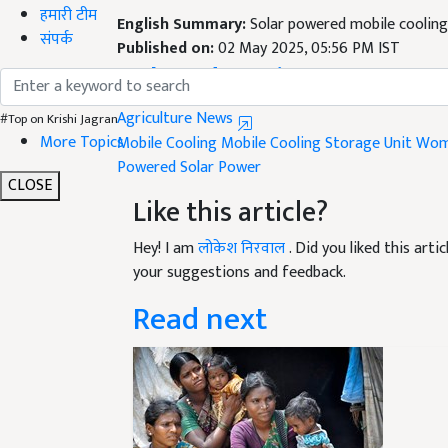
हमारी टीम
English Summary:
Solar powered mobile cooling
संपर्क
Published on:
02 May 2025, 05:56 PM IST
Related Topics
Agriculture News
#Top on Krishi Jagran
More Topics
Mobile Cooling
Mobile Cooling Storage Unit
Wom
Powered
Solar Power
CLOSE
Like this article?
Hey! I am
लोकेश निरवाल
. Did you liked this art
your suggestions and feedback.
Read next