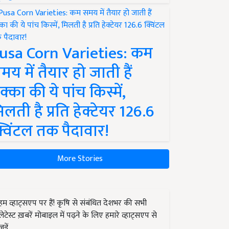
usa Corn Varieties: कम
मय में तैयार हो जाती हैं
क्का की ये पांच किस्में,
िलती है प्रति हेक्टेयर 126.6
्विंटल तक पैदावार!
More Stories
हम व्हाट्सएप पर हैं! कृषि से संबंधित देशभर की सभी
लेटेस्ट ख़बरें मोबाइल में पढ़ने के लिए हमारे व्हाट्सएप से
जुड़ें.