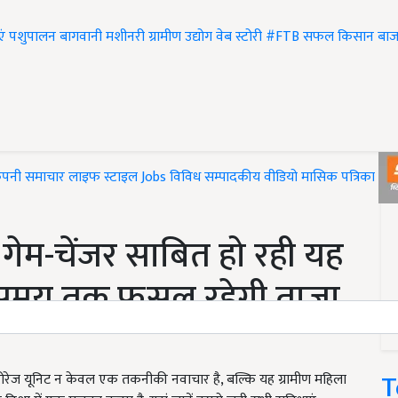
एं
पशुपालन
बागवानी
मशीनरी
ग्रामीण उद्योग
वेब स्टोरी
#FTB
सफल किसान
बाज
ंपनी समाचार
लाइफ स्टाइल
Jobs
विविध
सम्पादकीय
वीडियो
मासिक पत्रिका
#T
गेम-चेंजर साबित हो रही यह
े समय तक फसल रहेगी ताजा
T
ोरेज यूनिट न केवल एक तकनीकी नवाचार है, बल्कि यह ग्रामीण महिला