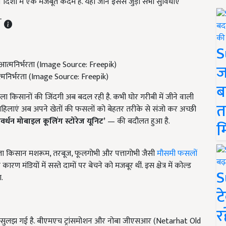
दिशा में एक मजबूत कदम है. यहां जानें इससे जुड़ी सभी सुविधाएं
ST
S
ज
्मनिर्भरता (Image Source: Freepik)
ब
ला किसानों की जिंदगी अब बदल रही है. कभी घोर गरीबी में जीने वाली
त
िलाएं अब अपने खेतों की फसलों को बेहतर तरीके से संजो कर अच्छी
ंवर्धन
मोबाइल कूलिंग
स्टोरेज यूनिट’
— की बदौलत हुआ है.
म
महिला किसान मशरूम, तरबूज, फूलगोभी और पत्तागोभी जैसी
मौसमी फसलों
 मंडियों में सस्ते दामों पर बेचने को मजबूर थीं. इस क्षेत्र में कोल्ड
S
ा.
ट
र
सुलझ गई है. बीएमएच ट्रांसमोशन और नोबा जीएसआर (Netarhat Old