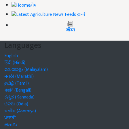
होम
ख़बरें
जॉब्स
Languages
English
हिंदी (Hindi)
മലയാളം (Malayalam)
मराठी (Marathi)
தமிழ் (Tamil)
বাঙালি (Bengali)
ಕನ್ನಡ (Kannada)
ଓଡିଆ (Odia)
অসমীয়া (Asomiya)
ਪੰਜਾਬੀ
తెలుగు