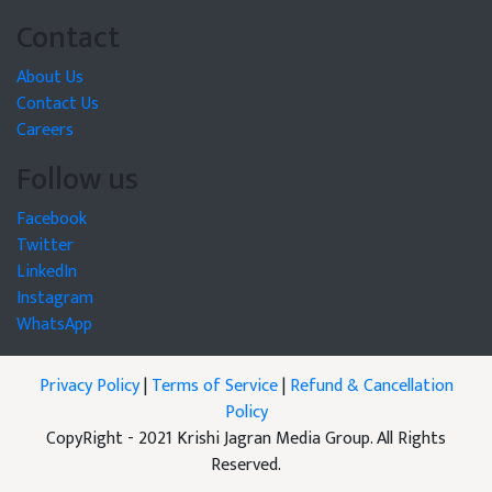
Contact
About Us
Contact Us
Careers
Follow us
Facebook
Twitter
LinkedIn
Instagram
WhatsApp
Privacy Policy
|
Terms of Service
|
Refund & Cancellation
Policy
CopyRight - 2021 Krishi Jagran Media Group. All Rights
Reserved.