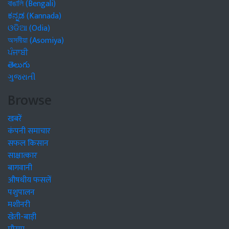
বাঙালি (Bengali)
ಕನ್ನಡ (Kannada)
ଓଡିଆ (Odia)
অসমীয়া (Asomiya)
ਪੰਜਾਬੀ
తెలుగు
ગુજરાતી
Browse
खबरें
कंपनी समाचार
सफल किसान
साक्षात्कार
बागवानी
औषधीय फसलें
पशुपालन
मशीनरी
खेती-बाड़ी