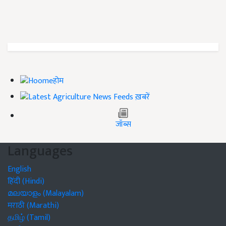
होम
ख़बरें
जॉब्स
Languages
English
हिंदी (Hindi)
മലയാളം (Malayalam)
मराठी (Marathi)
தமிழ் (Tamil)