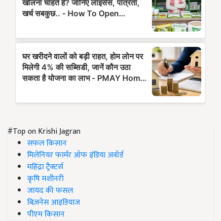
#Top on Krishi Jagran
सफल किसान
मिलेनियर फार्मर ऑफ इंडिया अवॉर्ड
महिंद्रा ट्रैक्टर्स
कृषि मशीनरी
जायद की फसल
बिज़नेस आइडियाज
पीएम किसान