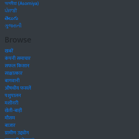
অসমীয়া (Asomiya)
ਪੰਜਾਬੀ
తెలుగు
ગુજરાતી
Browse
खबरें
कंपनी समाचार
सफल किसान
साक्षात्कार
बागवानी
औषधीय फसलें
पशुपालन
मशीनरी
खेती-बाड़ी
मौसम
बाजार
ग्रामीण उद्द्योग