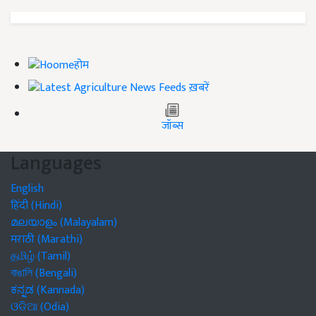
होम
ख़बरें
जॉब्स
Languages
English
हिंदी (Hindi)
മലയാളം (Malayalam)
मराठी (Marathi)
தமிழ் (Tamil)
বাঙালি (Bengali)
ಕನ್ನಡ (Kannada)
ଓଡିଆ (Odia)