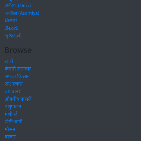
ଓଡିଆ (Odia)
অসমীয়া (Asomiya)
ਪੰਜਾਬੀ
తెలుగు
ગુજરાતી
Browse
खबरें
कंपनी समाचार
सफल किसान
साक्षात्कार
बागवानी
औषधीय फसलें
पशुपालन
मशीनरी
खेती-बाड़ी
मौसम
बाजार