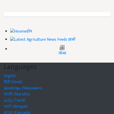
होम
ख़बरें
जॉब्स
Languages
English
हिंदी (Hindi)
മലയാളം (Malayalam)
मराठी (Marathi)
தமிழ் (Tamil)
বাঙালি (Bengali)
ಕನ್ನಡ (Kannada)