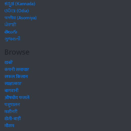
ಕನ್ನಡ (Kannada)
ଓଡିଆ (Odia)
অসমীয়া (Asomiya)
ਪੰਜਾਬੀ
తెలుగు
ગુજરાતી
Browse
खबरें
कंपनी समाचार
सफल किसान
साक्षात्कार
बागवानी
औषधीय फसलें
पशुपालन
मशीनरी
खेती-बाड़ी
मौसम