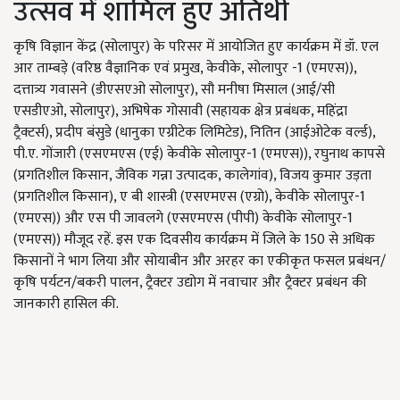
उत्सव में शामिल हुए अतिथी
कृषि विज्ञान केंद्र (सोलापुर) के परिसर में आयोजित हुए कार्यक्रम में डॉ. एल
आर ताम्बड़े (वरिष्ठ वैज्ञानिक एवं प्रमुख, केवीके, सोलापुर -1 (एमएस)),
दत्तात्र्य गवासने (डीएसएओ सोलापुर), सौ मनीषा मिसाल (आई/सी
एसडीएओ, सोलापुर), अभिषेक गोसावी (सहायक क्षेत्र प्रबंधक, महिंद्रा
ट्रैक्टर्स), प्रदीप बंसुडे (धानुका एग्रीटेक लिमिटेड), नितिन (आईओटेक वर्ल्ड),
पी.ए. गोंजारी (एसएमएस (एई) केवीके सोलापुर-1 (एमएस)), रघुनाथ कापसे
(प्रगतिशील किसान, जैविक गन्ना उत्पादक, कालेगांव), विजय कुमार उड़ता
(प्रगतिशील किसान), ए बी शास्त्री (एसएमएस (एग्रो), केवीके सोलापुर-1
(एमएस)) और एस पी जावलगे (एसएमएस (पीपी) केवीके सोलापुर-1
(एमएस)) मौजूद रहें. इस एक दिवसीय कार्यक्रम में जिले के 150 से अधिक
किसानों ने भाग लिया और सोयाबीन और अरहर का एकीकृत फसल प्रबंधन/
कृषि पर्यटन/बकरी पालन, ट्रैक्टर उद्योग में नवाचार और ट्रैक्टर प्रबंधन की
जानकारी हासिल की.