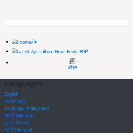
होम
ख़बरें
जॉब्स
Languages
English
हिंदी (Hindi)
മലയാളം (Malayalam)
मराठी (Marathi)
தமிழ் (Tamil)
বাঙালি (Bengali)