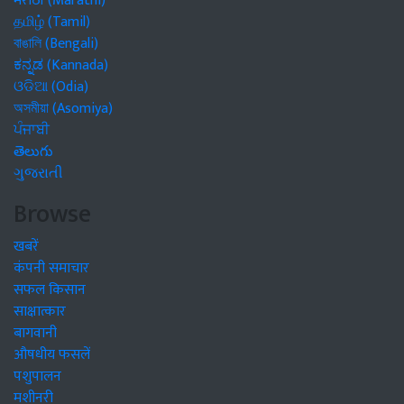
मराठी (Marathi)
தமிழ் (Tamil)
বাঙালি (Bengali)
ಕನ್ನಡ (Kannada)
ଓଡିଆ (Odia)
অসমীয়া (Asomiya)
ਪੰਜਾਬੀ
తెలుగు
ગુજરાતી
Browse
खबरें
कंपनी समाचार
सफल किसान
साक्षात्कार
बागवानी
औषधीय फसलें
पशुपालन
मशीनरी