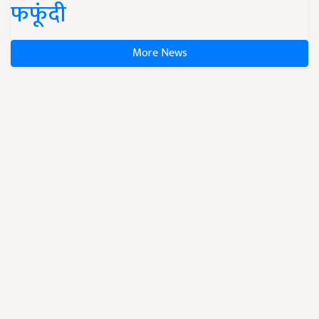
फफूंदी
More News