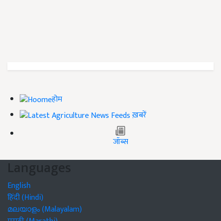
होम
ख़बरें
जॉब्स
Languages
English
हिंदी (Hindi)
മലയാളം (Malayalam)