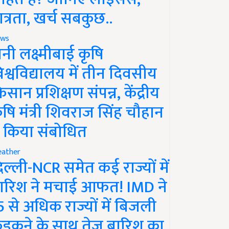
ात्रता, खर्च सबकुछ..
ws
ानी लक्ष्मीबाई कृषि
िश्वविद्यालय में तीन दिवसीय
िसान प्रशिक्षण संपन्न, केंद्रीय
ृषि मंत्री शिवराज सिंह चौहान
े किया संबोधित
ather
िल्ली-NCR समेत कई राज्यों में
ारिश ने मचाई आफत! IMD ने
5 से अधिक राज्यों में बिजली
ड़कने के साथ तेज बारिश का