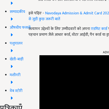
सम्पादकीय
इसे पढ़िए -
Navodaya Admission & Admit Card 2022: कक्ष
से जुड़ी कुछ जरूरी बातें
औषधीय फसलें
सत्यापन उद्देश्यों के लिए उम्मीदवारों को अपना
एडमिट कार्ड
ए
पहचान प्रमाण जैसे आधार कार्ड, वोटर आईडी, पैन कार्ड या ड्राइ
पशुपालन
ADV
खेती-बाड़ी
मशीनरी
वेब स्टोरी
पत्रिकाएँ