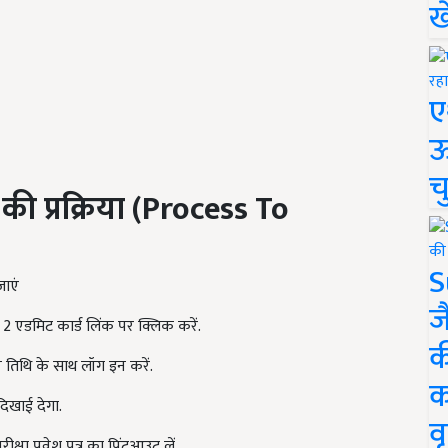
ख
ए
ऊ
च
 प्रक्रिया (
Process To
S
ाएं
ज
एडमिट कार्ड लिंक पर क्लिक करें.
क
 तिथि के साथ लॉग इन करें.
क
िखाई देगा.
वृ
 प्रवेश पत्र का प्रिंटआउट लें.