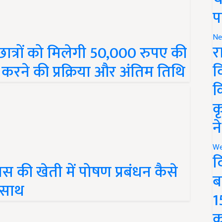
प
Ne
र
त्रों को मिलेगी 50,000 रुपए की
व
रने की प्रक्रिया और अंतिम तिथि
क
क
न
We
द
की खेती में पोषण प्रबंधन कैसे
ब
े साथ
1
क