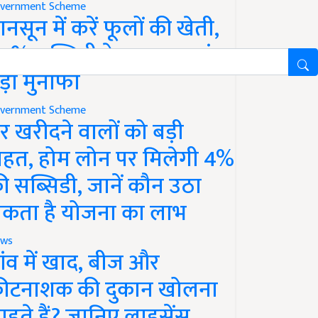
vernment Scheme
ानसून में करें फूलों की खेती,
0% सब्सिडी के साथ कमाएं
ड़ा मुनाफा
vernment Scheme
र खरीदने वालों को बड़ी
ाहत, होम लोन पर मिलेगी 4%
ी सब्सिडी, जानें कौन उठा
कता है योजना का लाभ
ws
ांव में खाद, बीज और
ीटनाशक की दुकान खोलना
ाहते हैं? जानिए लाइसेंस,