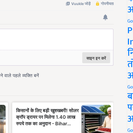
अ
Go
P
I
न
त
अ
Go
ब
प
अ
Go