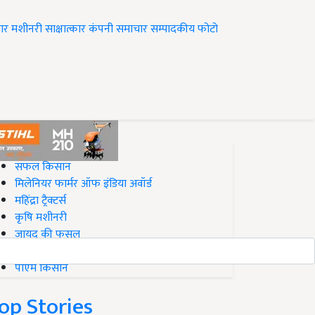
ार
मशीनरी
साक्षात्कार
कंपनी समाचार
सम्पादकीय
फोटो
op on Krishi Jagran
सफल किसान
मिलेनियर फार्मर ऑफ इंडिया अवॉर्ड
महिंद्रा ट्रैक्टर्स
कृषि मशीनरी
जायद की फसल
बिज़नेस आइडियाज
पीएम किसान
op Stories