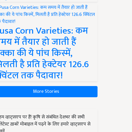
usa Corn Varieties: कम
मय में तैयार हो जाती हैं
क्का की ये पांच किस्में,
िलती है प्रति हेक्टेयर 126.6
्विंटल तक पैदावार!
More Stories
हम व्हाट्सएप पर हैं! कृषि से संबंधित देशभर की सभी
लेटेस्ट ख़बरें मोबाइल में पढ़ने के लिए हमारे व्हाट्सएप से
जुड़ें.