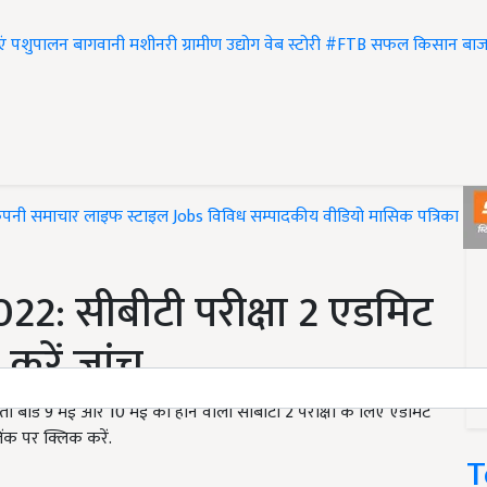
एं
पशुपालन
बागवानी
मशीनरी
ग्रामीण उद्योग
वेब स्टोरी
#FTB
सफल किसान
बाज
ंपनी समाचार
लाइफ स्टाइल
Jobs
विविध
सम्पादकीय
वीडियो
मासिक पत्रिका
#T
2: सीबीटी परीक्षा 2 एडमिट
 करें जांच
ी बोर्ड 9 मई और 10 मई को होने वाली सीबीटी 2 परीक्षा के लिए एडमिट
ंक पर क्लिक करें.
T