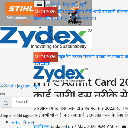
MFOI 2026
होम
ख़बरें
मौसम
खेती-बाड़ी
सरकारी योजना
गैलरी
वीडियो
मासिक पत्रिका
डायरेक्टरी
हिंदी
MFOI 2026
न्यूज़ रैप
सफल किसान
बाजार
साक्षात्कार
क
Home
ख़बरें
NTPC Admit Card 202
कार्ड जारी! इस तरीके से
आरआरबी एनटीपीसी सीबीटी 2 एडमिट कार्ड 2022: रेलवे भर्त
कार्ड कभी भी जारी कर सकता है. डाउनलोड करने के लिए लि
#Top on Krishi Jagran
सफल किसान
स्वाति राव
Updated on 7 May, 2022 9:24 AM IST