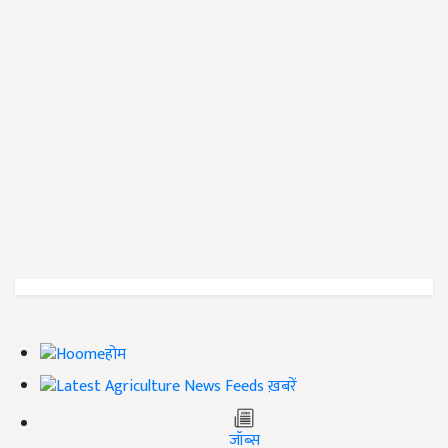
होम
ख़बरें
जॉब्स