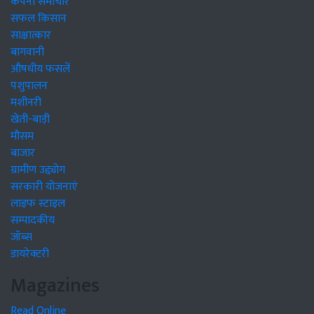
कंपनी समाचार
सफल किसान
साक्षात्कार
बागवानी
औषधीय फसलें
पशुपालन
मशीनरी
खेती-बाड़ी
मौसम
बाजार
ग्रामीण उद्द्योग
सरकारी योजनाएं
लाइफ स्टाइल
सम्पादकीय
जॉब्स
डायरेक्टरी
Magazines
Read Online