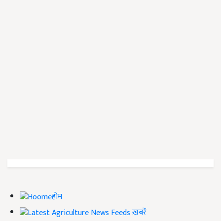
होम
ख़बरें