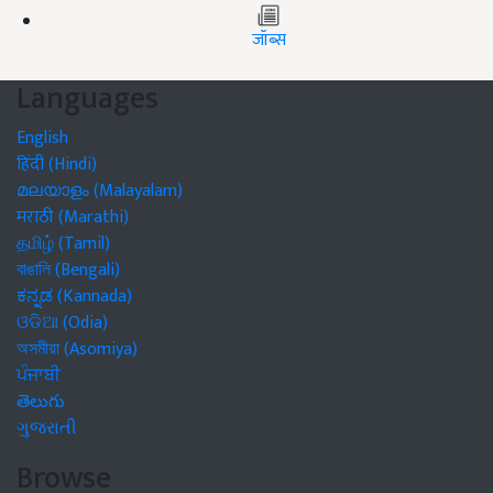
जॉब्स
Languages
English
हिंदी (Hindi)
മലയാളം (Malayalam)
मराठी (Marathi)
தமிழ் (Tamil)
বাঙালি (Bengali)
ಕನ್ನಡ (Kannada)
ଓଡିଆ (Odia)
অসমীয়া (Asomiya)
ਪੰਜਾਬੀ
తెలుగు
ગુજરાતી
Browse