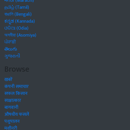
मराठी (Marathi)
தமிழ் (Tamil)
বাঙালি (Bengali)
ಕನ್ನಡ (Kannada)
ଓଡିଆ (Odia)
অসমীয়া (Asomiya)
ਪੰਜਾਬੀ
తెలుగు
ગુજરાતી
Browse
खबरें
कंपनी समाचार
सफल किसान
साक्षात्कार
बागवानी
औषधीय फसलें
पशुपालन
मशीनरी