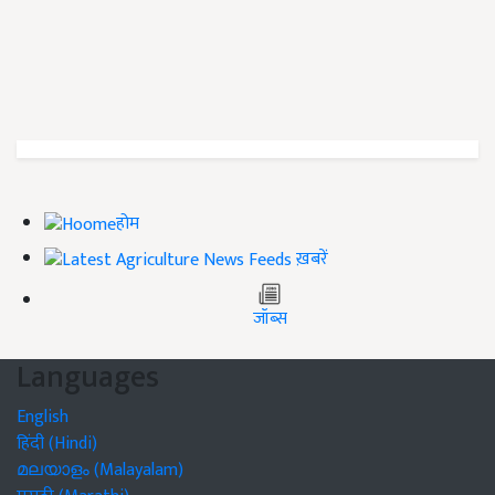
होम
ख़बरें
जॉब्स
Languages
English
हिंदी (Hindi)
മലയാളം (Malayalam)