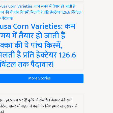
usa Corn Varieties: कम
मय में तैयार हो जाती हैं
क्का की ये पांच किस्में,
िलती है प्रति हेक्टेयर 126.6
्विंटल तक पैदावार!
More Stories
हम व्हाट्सएप पर हैं! कृषि से संबंधित देशभर की सभी
लेटेस्ट ख़बरें मोबाइल में पढ़ने के लिए हमारे व्हाट्सएप से
जुड़ें.