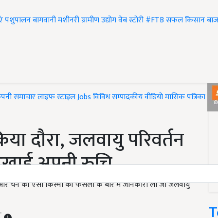
एं
पशुपालन
बागवानी
मशीनरी
ग्रामीण उद्योग
वेब स्टोरी
#FTB
सफल किसान
बाज
ंपनी समाचार
लाइफ स्टाइल
Jobs
विविध
सम्पादकीय
वीडियो
मासिक पत्रिका
#T
किया दौरा, जलवायु पर‍िवर्तन
 दिखाई अपनी रुचि
हूं और चने की ऐसी क‍िस्मों की फसलों के बारे में जानकारी ली जो जलवायु
T
ST