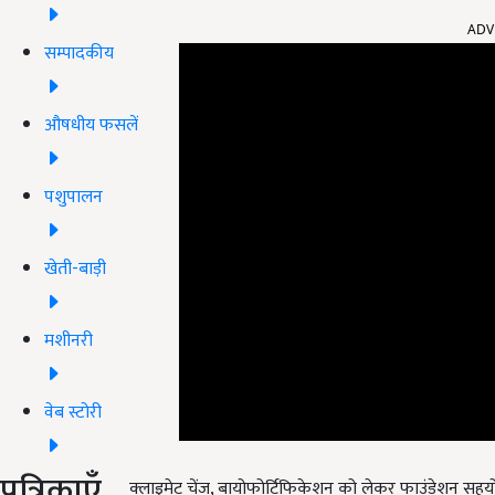
ADV
सम्पादकीय
औषधीय फसलें
पशुपालन
खेती-बाड़ी
मशीनरी
वेब स्टोरी
क्लाइमेट चेंज, बायोफोर्टिफिकेशन को लेकर फाउंडेशन सह
पत्रिकाएँ
विज्ञान के क्षेत्र में जीनोम चयन और मानव संसाधन विका