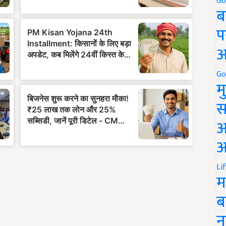
Go
ब
प
अ
Go
म
स
अ
आ
Li
म
ब
न