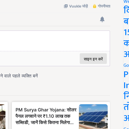
We
द
ब
1
क
अ
Go
P
I
न
त
अ