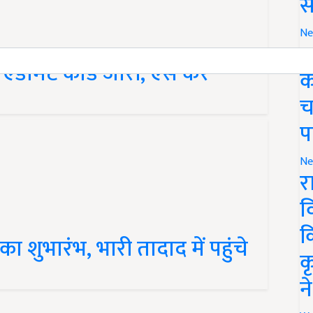
स
Ne
ग
 एडमिट कार्ड जारी, ऐसे करें
क
च
प
Ne
र
व
ा शुभारंभ, भारी तादाद में पहुंचे
क
क
न