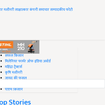
ार
मशीनरी
साक्षात्कार
कंपनी समाचार
सम्पादकीय
फोटो
op on Krishi Jagran
सफल किसान
मिलेनियर फार्मर ऑफ इंडिया अवॉर्ड
महिंद्रा ट्रैक्टर्स
कृषि मशीनरी
जायद की फसल
बिज़नेस आइडियाज
पीएम किसान
op Stories