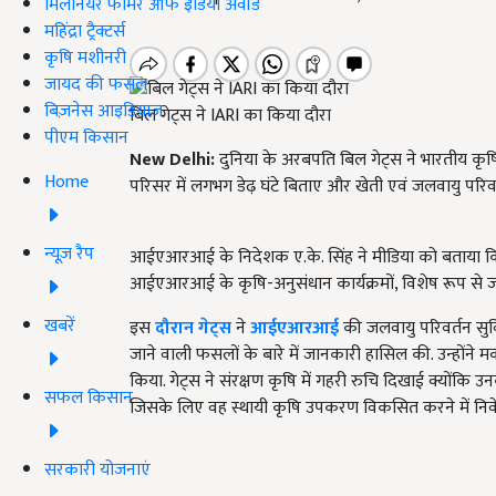
मिलेनियर फार्मर ऑफ इंडिया अवॉर्ड
महिंद्रा ट्रैक्टर्स
कृषि मशीनरी
जायद की फसल
बिज़नेस आइडियाज
ब‍िल गेट्स ने IARI का किया दौरा
पीएम किसान
New Delhi:
दुनिया के अरबपति बिल गेट्स ने भारतीय क
Home
परिसर में लगभग डेढ़ घंटे बिताए और खेती एवं जलवायु परिवर्तन
न्यूज़ रैप
आईएआरआई के निदेशक ए.के. सिंह ने मीडिया को बताया कि बिल
आईएआरआई के कृषि-अनुसंधान कार्यक्रमों, विशेष रूप से ज
खबरें
इस
दौरान गेट्स
ने
आईएआरआई
की जलवायु परिवर्तन सुव
जाने वाली फसलों के बारे में जानकारी हासिल की. उन्होंने मक
किया. गेट्स ने संरक्षण कृषि में गहरी रुचि दिखाई क्योंकि
सफल किसान
जिसके लिए वह स्थायी कृषि उपकरण विकसित करने में निवेश
सरकारी योजनाएं