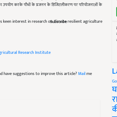
ses keen interest in research on climate resilient agriculture
Subscribe
gricultural Research Institute
 and have suggestions to improve this article?
Mail
me
L
Go
घ
र
क