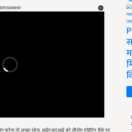
ERTISEMENT
P
स
म
म
क
योग करेगा तो अच्छा रहेगा. आईएआरआई को जीनोम एडिटिंग जैसे नए
स का उपयोग करके पौधों के प्रजनन के डिजिटलीकरण पर परियोजनाओं के