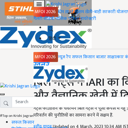
MFOI 2026
होम
ख़बरें
मौसम
खेती-बाड़ी
सरकारी योजना
गैलरी
वीडियो
मासिक पत्रिका
डायरेक्टरी
हिंदी
MFOI 2026
न्यूज़ रैप
सफल किसान
बाजार
साक्षात्कार
क
Home
ख़बरें
ब‍िल गेट्स ने IARI का 
और वैज्ञानिक खेती में
गेट्स फाउंडेशन के चेयरमैन ब‍िल गेट्स ने पूसा कैंपस में गे
पर‍िवर्तन की चुनौत‍ियों का सामना करने में सक्षम हैं.
#Top on Krishi Jagran
सफल किसान
रवींद्र यादव
Updated on 4 March, 2023 10:34 AM I