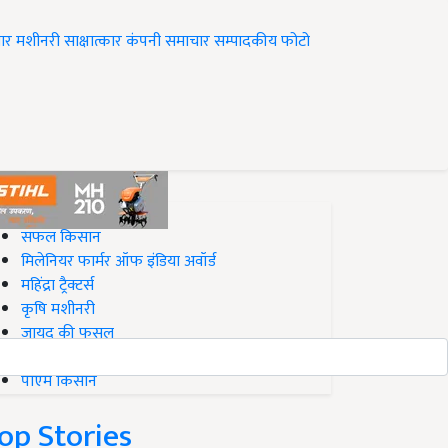
ार
मशीनरी
साक्षात्कार
कंपनी समाचार
सम्पादकीय
फोटो
op on Krishi Jagran
सफल किसान
मिलेनियर फार्मर ऑफ इंडिया अवॉर्ड
महिंद्रा ट्रैक्टर्स
कृषि मशीनरी
जायद की फसल
बिज़नेस आइडियाज
पीएम किसान
op Stories