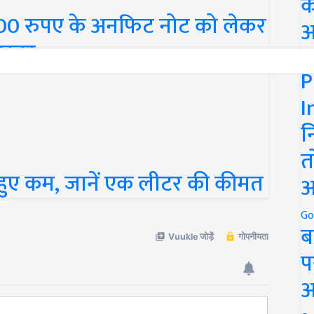
क
00 रुपए के अनफिट नोट को लेकर
अ
ी खबर
Go
P
I
न
त
 हुए कम, जानें एक लीटर की कीमत
अ
Go
ब
प
अ