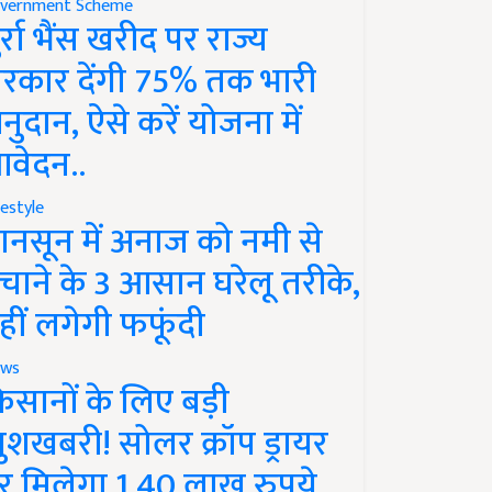
vernment Scheme
ुर्रा भैंस खरीद पर राज्य
रकार देंगी 75% तक भारी
नुदान, ऐसे करें योजना में
वेदन..
festyle
ानसून में अनाज को नमी से
चाने के 3 आसान घरेलू तरीके,
हीं लगेगी फफूंदी
ws
िसानों के लिए बड़ी
ुशखबरी! सोलर क्रॉप ड्रायर
र मिलेगा 1.40 लाख रुपये