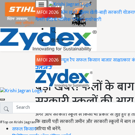
MFOI 2026
होम
ख़बरें
मौसम
खेती-बाड़ी
सरकारी योजना
गैलरी
वीडियो
मासिक पत्रिका
डायरेक्टरी
हिंदी
MFOI 2026
न्यूज़ रैप
सफल किसान
बाजार
साक्षात्कार
क
Home
ख़बरें
बड़ी खबर! फलों के बाग 
सरकारी स्कूलों की आय क
अगर आप सरकारी स्कूल से किसी भी प्रकार से जुड़े हुए हैं 
कि खाली पड़ी सरकारी जमीन और सरकारी स्कूलों में बाग लग
#Top on Krishi Jagran
ज़रिया भी बनेंगे.
सफल किसान