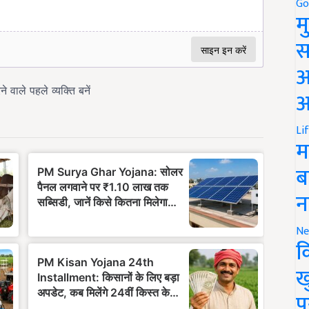
Go
म
स
अ
आ
Li
म
ब
न
Ne
क
ख
प