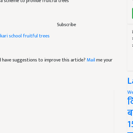
Subscribe
kari school
fruitful trees
and have suggestions to improve this article?
Mail
me your
L
We
द
ब
1