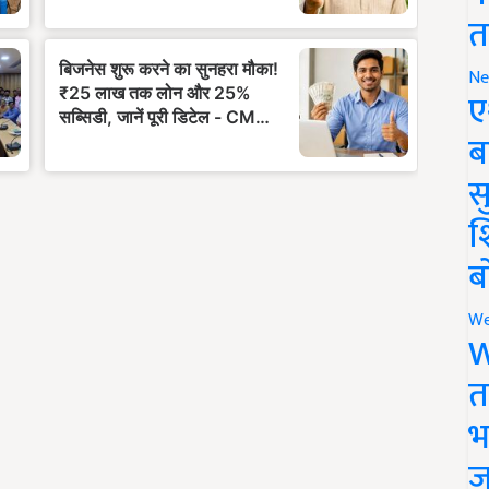
त
Ne
ए
ब
सु
श
ब
We
W
त
भ
ज