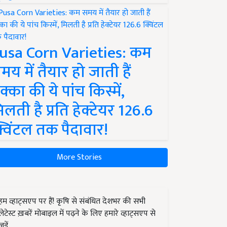
usa Corn Varieties: कम
मय में तैयार हो जाती हैं
क्का की ये पांच किस्में,
िलती है प्रति हेक्टेयर 126.6
्विंटल तक पैदावार!
More Stories
हम व्हाट्सएप पर हैं! कृषि से संबंधित देशभर की सभी
लेटेस्ट ख़बरें मोबाइल में पढ़ने के लिए हमारे व्हाट्सएप से
जुड़ें.