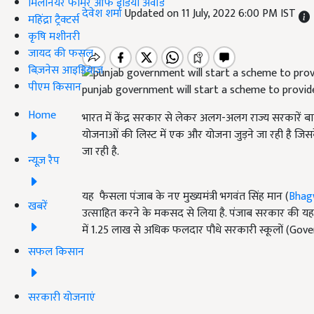
मिलेनियर फार्मर ऑफ इंडिया अवॉर्ड
देवेश शर्मा
Updated on 11 July, 2022 6:00 PM IST
महिंद्रा ट्रैक्टर्स
कृषि मशीनरी
जायद की फसल
बिज़नेस आइडियाज
पीएम किसान
punjab government will start a scheme to provide
Home
भारत में केंद्र सरकार से लेकर अलग-अलग राज्य सरकारें बागव
योजनाओं की लिस्ट में एक और योजना जुड़ने जा रही है जिसक
जा रही है.
न्यूज़ रैप
यह फैसला पंजाब के नए मुख्यमंत्री भगवंत सिंह मान (
Bhag
खबरें
उत्साहित करने के मकसद
से
लिया है. पंजाब सरकार की यह
में
1.25
लाख से अधिक फलदार पौधे सरकारी स्कूलों (
Gove
सफल किसान
सरकारी योजनाएं