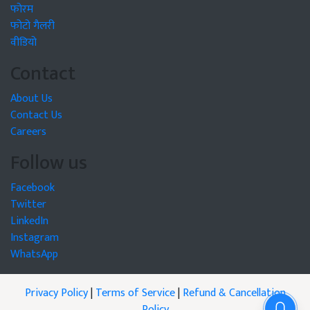
फोरम
फोटो गैलरी
वीडियो
Contact
About Us
Contact Us
Careers
Follow us
Facebook
Twitter
LinkedIn
Instagram
WhatsApp
Privacy Policy
|
Terms of Service
|
Refund & Cancellation
Policy