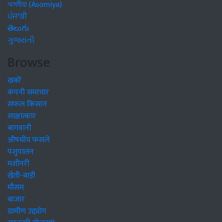
অসমীয়া (Asomiya)
ਪੰਜਾਬੀ
తెలుగు
ગુજરાતી
Browse
खबरें
कंपनी समाचार
सफल किसान
साक्षात्कार
बागवानी
औषधीय फसलें
पशुपालन
मशीनरी
खेती-बाड़ी
मौसम
बाजार
ग्रामीण उद्द्योग