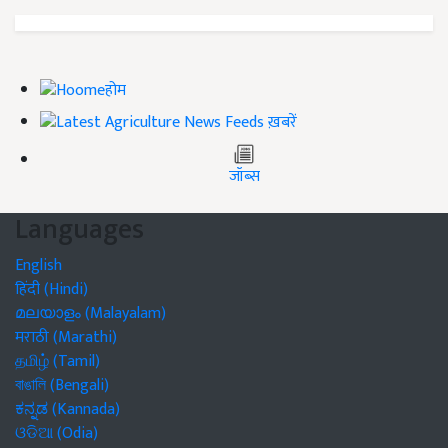
होम
ख़बरें
जॉब्स
Languages
English
हिंदी (Hindi)
മലയാളം (Malayalam)
मराठी (Marathi)
தமிழ் (Tamil)
বাঙালি (Bengali)
ಕನ್ನಡ (Kannada)
ଓଡିଆ (Odia)