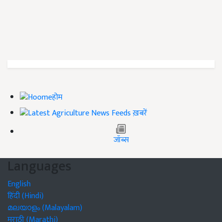
होम
ख़बरें
जॉब्स
Languages
English
हिंदी (Hindi)
മലയാളം (Malayalam)
मराठी (Marathi)