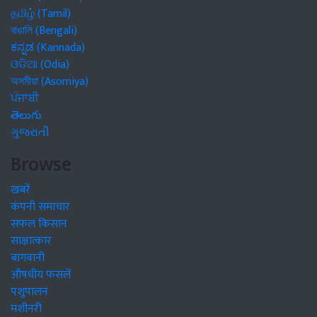
தமிழ் (Tamil)
বাঙালি (Bengali)
ಕನ್ನಡ (Kannada)
ଓଡିଆ (Odia)
অসমীয়া (Asomiya)
ਪੰਜਾਬੀ
తెలుగు
ગુજરાતી
Browse
खबरें
कंपनी समाचार
सफल किसान
साक्षात्कार
बागवानी
औषधीय फसलें
पशुपालन
मशीनरी