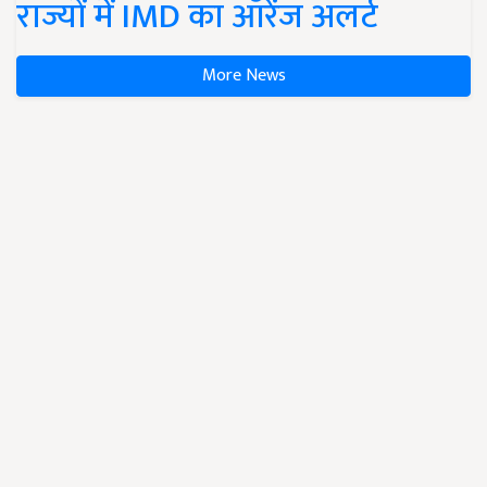
राज्यों में IMD का ऑरेंज अलर्ट
More News