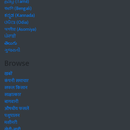
தமிழ் (Tamil)
বাঙালি (Bengali)
ಕನ್ನಡ (Kannada)
ଓଡିଆ (Odia)
অসমীয়া (Asomiya)
ਪੰਜਾਬੀ
తెలుగు
ગુજરાતી
Browse
खबरें
कंपनी समाचार
सफल किसान
साक्षात्कार
बागवानी
औषधीय फसलें
पशुपालन
मशीनरी
खेती-बाड़ी