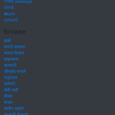
অসমীয়া (Asomiya)
ਪੰਜਾਬੀ
తెలుగు
ગુજરાતી
Browse
खबरें
कंपनी समाचार
सफल किसान
साक्षात्कार
बागवानी
औषधीय फसलें
पशुपालन
मशीनरी
खेती-बाड़ी
मौसम
बाजार
ग्रामीण उद्द्योग
सरकारी योजनाएं