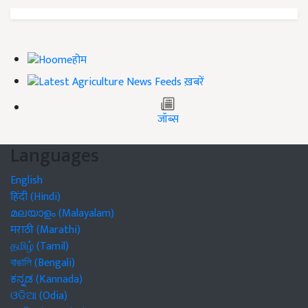
होम
ख़बरें
जॉब्स
Languages
English
हिंदी (Hindi)
മലയാളം (Malayalam)
मराठी (Marathi)
தமிழ் (Tamil)
বাঙালি (Bengali)
ಕನ್ನಡ (Kannada)
ଓଡିଆ (Odia)