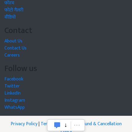
फोरम
फोटो गैलरी
वीडियो
Contact
About Us
Contact Us
Careers
Follow us
Facebook
Twitter
LinkedIn
Instagram
WhatsApp
Privacy Policy
|
Terms of Service
|
Refund & Cancellation
Policy