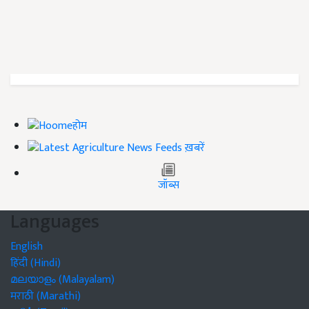
होम
ख़बरें
जॉब्स
Languages
English
हिंदी (Hindi)
മലയാളം (Malayalam)
मराठी (Marathi)