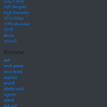
தமிழ் (Tamil)
বাঙালি (Bengali)
ಕನ್ನಡ (Kannada)
ଓଡିଆ (Odia)
অসমীয়া (Asomiya)
ਪੰਜਾਬੀ
తెలుగు
ગુજરાતી
Browse
खबरें
कंपनी समाचार
सफल किसान
साक्षात्कार
बागवानी
औषधीय फसलें
पशुपालन
मशीनरी
खेती-बाड़ी