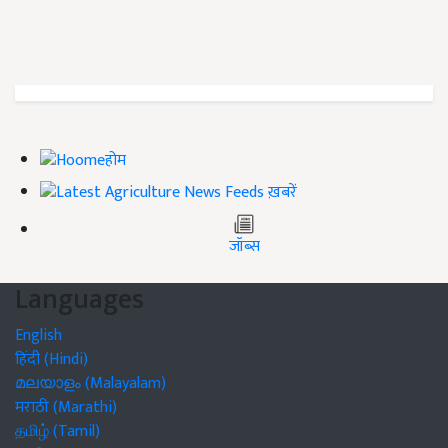
होम
ख़बरें
जॉब्स
Languages
English
हिंदी (Hindi)
മലയാളം (Malayalam)
मराठी (Marathi)
தமிழ் (Tamil)