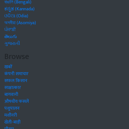
বাঙালি (Bengali)
ಕನ್ನಡ (Kannada)
ଓଡିଆ (Odia)
অসমীয়া (Asomiya)
ਪੰਜਾਬੀ
తెలుగు
ગુજરાતી
Browse
खबरें
कंपनी समाचार
सफल किसान
साक्षात्कार
बागवानी
औषधीय फसलें
पशुपालन
मशीनरी
खेती-बाड़ी