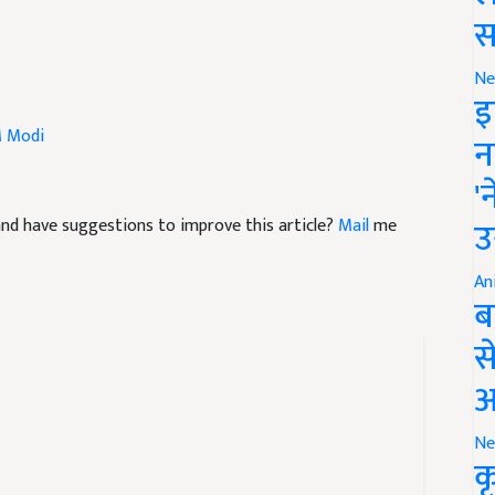
स
Ne
इ
 Modi
न
'
e and have suggestions to improve this article?
Mail
me
उ
An
ब
स
आ
Ne
क