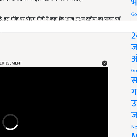
भ
Go
. इस मौके पर पीएम मोदी ने कहा कि 'आज अक्षय तृतीया का पावन पर्व
P
 19 हजार करोड़ रुपए किसानों के बैंक खातों में सीधे ट्रांसफर किए
2
'
ज
औ
ERTISEMENT
Go
स
ग
उ
ज
Ne
M