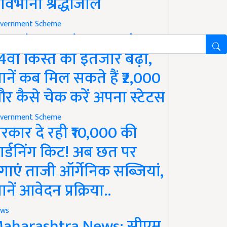
ावभीनी श्रद्धांजलि
vernment Scheme
M Kisan Yojana Update:
4वीं किस्त का इंतजार बढ़ा,
ानें कब मिल सकते हैं ₹2,000
र कैसे चेक करें अपना स्टेटस
vernment Scheme
रकार दे रही ₹10,000 की
ार्डनिंग किट! अब छत पर
गाएं ताजी ऑर्गेनिक सब्जियां,
ानें आवेदन प्रक्रिया..
ws
aharashtra News: सीएम