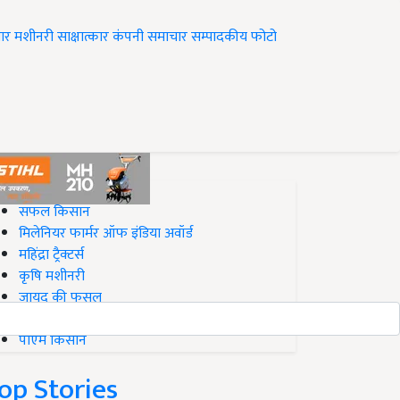
ार
मशीनरी
साक्षात्कार
कंपनी समाचार
सम्पादकीय
फोटो
op on Krishi Jagran
सफल किसान
मिलेनियर फार्मर ऑफ इंडिया अवॉर्ड
महिंद्रा ट्रैक्टर्स
कृषि मशीनरी
जायद की फसल
बिज़नेस आइडियाज
पीएम किसान
op Stories