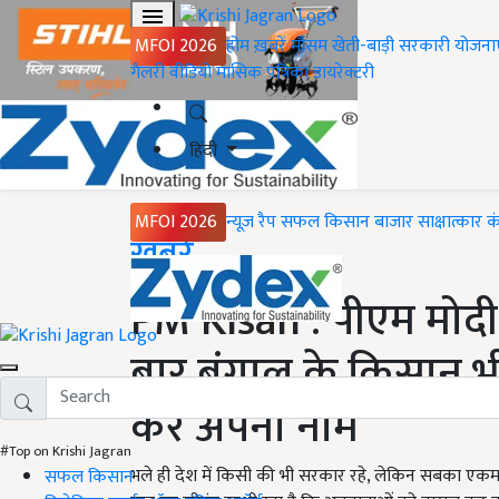
MFOI 2026
होम
ख़बरें
मौसम
खेती-बाड़ी
सरकारी योजना
गैलरी
वीडियो
मासिक पत्रिका
डायरेक्टरी
हिंदी
MFOI 2026
न्यूज़ रैप
सफल किसान
बाजार
साक्षात्कार
क
Home
ख़बरें
PM Kisan : पीएम मोदी 
बार बंगाल के किसान भी
करें अपना नाम
#Top on Krishi Jagran
भले ही देश में किसी की भी सरकार रहे, लेकिन सबका एकमात्
सफल किसान