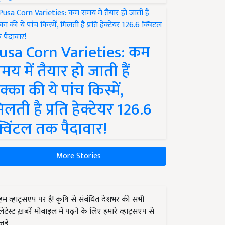
usa Corn Varieties: कम
मय में तैयार हो जाती हैं
क्का की ये पांच किस्में,
िलती है प्रति हेक्टेयर 126.6
्विंटल तक पैदावार!
More Stories
हम व्हाट्सएप पर हैं! कृषि से संबंधित देशभर की सभी
लेटेस्ट ख़बरें मोबाइल में पढ़ने के लिए हमारे व्हाट्सएप से
जुड़ें.