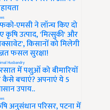
हायता
ws
फको-एमसी ने लॉन्च किए दो
ए कृषि उत्पाद, 'मित्सुकी' और
नेक्सावेट', किसानों को मिलेगी
न्नत फसल सुरक्षा!
imal Husbandry
रसात में पशुओं को बीमारियों
े कैसे बचाएं? अपनाएं ये 5
सान उपाय..
ws
ृषि अनुसंधान परिसर, पटना में