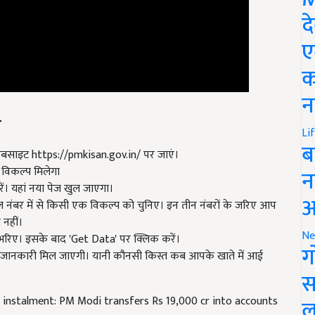
द
ए
क
न
ा
Li
साइट https://pmkisan.gov.in/ पर जाएं।
ब
विकल्प मिलेगा
ें। यहां नया पेज खुल जाएगा।
न
ल नंबर में से किसी एक विकल्प को चुनिए। इन तीन नंबरों के जरिए आप
आ
 नहीं।
भरिए। इसके बाद 'Get Data' पर क्लिक करें।
Ne
की जानकारी मिल जाएगी। यानी कौनसी किस्त कब आपके खाते में आई
ग
स
nstalment: PM Modi transfers Rs 19,000 cr into accounts
ल