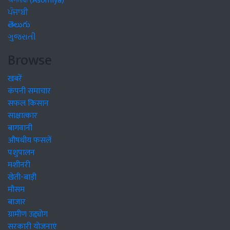
অসমীয়া (Asomiya)
ਪੰਜਾਬੀ
తెలుగు
ગુજરાતી
Browse
खबरें
कंपनी समाचार
सफल किसान
साक्षात्कार
बागवानी
औषधीय फसलें
पशुपालन
मशीनरी
खेती-बाड़ी
मौसम
बाजार
ग्रामीण उद्द्योग
सरकारी योजनाएं