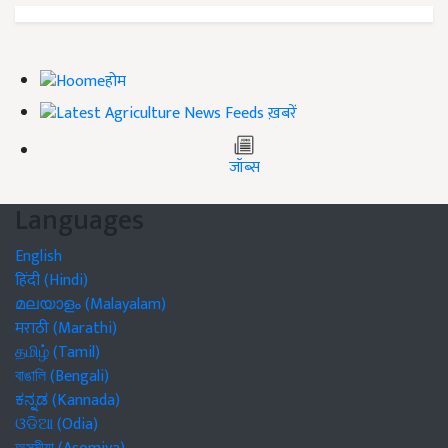
होम
ख़बरें
जॉब्स
Languages
English
हिंदी (Hindi)
മലയാളം (Malayalam)
मराठी (Marathi)
தமிழ் (Tamil)
বাঙালি (Bengali)
ಕನ್ನಡ (Kannada)
ଓଡିଆ (Odia)