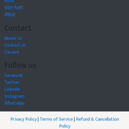
फोरम
फोटो गैलरी
वीडियो
Contact
About Us
Contact Us
Careers
Follow us
Facebook
Twitter
LinkedIn
Instagram
WhatsApp
Privacy Policy
|
Terms of Service
|
Refund & Cancellation
Policy