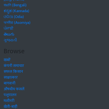
বাঙালি (Bengali)
ಕನ್ನಡ (Kannada)
ଓଡିଆ (Odia)
অসমীয়া (Asomiya)
ਪੰਜਾਬੀ
తెలుగు
ગુજરાતી
Browse
खबरें
कंपनी समाचार
सफल किसान
साक्षात्कार
बागवानी
औषधीय फसलें
पशुपालन
मशीनरी
खेती-बाड़ी