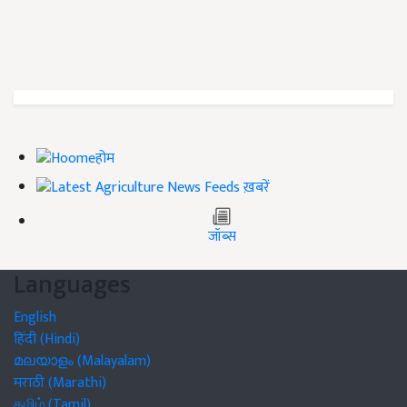
होम
ख़बरें
जॉब्स
Languages
English
हिंदी (Hindi)
മലയാളം (Malayalam)
मराठी (Marathi)
தமிழ் (Tamil)