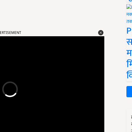
P
ERTISEMENT
स
म
म
क