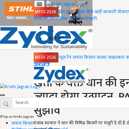
MFOI 2026
होम
ख़बरें
मौसम
खेती-बाड़ी
सरकारी योजना
गैलरी
वीडियो
मासिक पत्रिका
डायरेक्टरी
हिंदी
MFOI 2026
न्यूज़ रैप
सफल किसान
बाजार
साक्षात्कार
क
Home
ख़बरें
खेती के वक्त धान की इन 
ज्यादा होगा उत्पादन, PA
सुझाव
#Top on Krishi Jagran
पंजाब सरकार ने धान की विभिन्न किस्मों पर मंजूरी दे दी है. 
सफल किसान