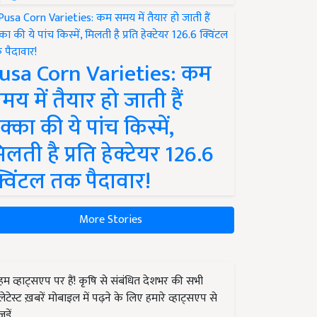
usa Corn Varieties: कम
मय में तैयार हो जाती हैं
क्का की ये पांच किस्में,
िलती है प्रति हेक्टेयर 126.6
्विंटल तक पैदावार!
More Stories
हम व्हाट्सएप पर हैं! कृषि से संबंधित देशभर की सभी
लेटेस्ट ख़बरें मोबाइल में पढ़ने के लिए हमारे व्हाट्सएप से
जुड़ें.