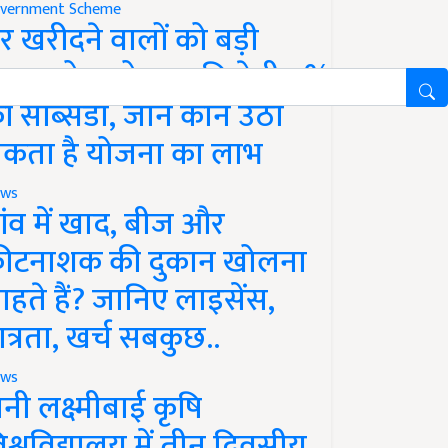
vernment Scheme
र खरीदने वालों को बड़ी
ाहत, होम लोन पर मिलेगी 4%
ी सब्सिडी, जानें कौन उठा
कता है योजना का लाभ
ws
ांव में खाद, बीज और
ीटनाशक की दुकान खोलना
ाहते हैं? जानिए लाइसेंस,
ात्रता, खर्च सबकुछ..
ws
ानी लक्ष्मीबाई कृषि
िश्वविद्यालय में तीन दिवसीय