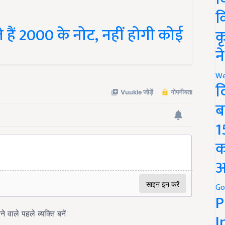
क
 हैं 2000 के नोट, नहीं होगी कोई
क
न
We
द
ब
1
क
अ
Go
P
I