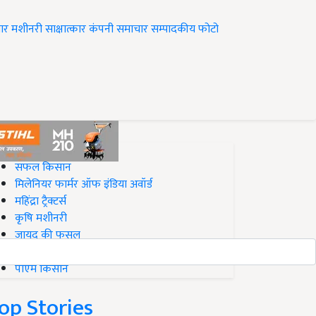
ार
मशीनरी
साक्षात्कार
कंपनी समाचार
सम्पादकीय
फोटो
op on Krishi Jagran
सफल किसान
मिलेनियर फार्मर ऑफ इंडिया अवॉर्ड
महिंद्रा ट्रैक्टर्स
कृषि मशीनरी
जायद की फसल
बिज़नेस आइडियाज
पीएम किसान
op Stories