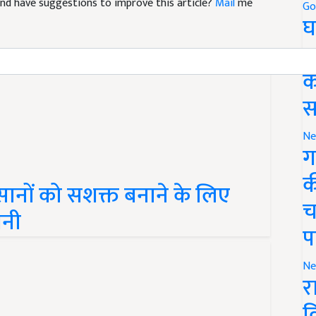
Go
घ
र
क
स
Ne
ग
ानों को सशक्त बनाने के लिए
क
पनी
च
प
Ne
र
व