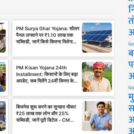
न
त
अ
Go
ब
प
अ
Go
म
स
अ
आ