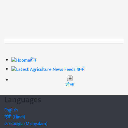
होम
ख़बरें
जॉब्स
Languages
English
हिंदी (Hindi)
മലയാളം (Malayalam)