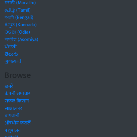
मराठी (Marathi)
தமிழ் (Tamil)
বাঙালি (Bengali)
ಕನ್ನಡ (Kannada)
ଓଡିଆ (Odia)
অসমীয়া (Asomiya)
ਪੰਜਾਬੀ
తెలుగు
ગુજરાતી
Browse
खबरें
कंपनी समाचार
सफल किसान
साक्षात्कार
बागवानी
औषधीय फसलें
पशुपालन