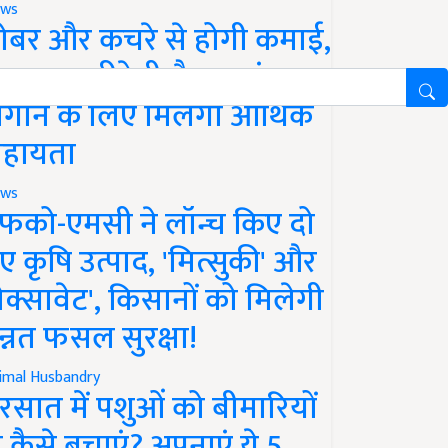
ws
ोबर और कचरे से होगी कमाई,
रकार खरीदेगी गैस, प्लांट
गाने के लिए मिलेगी आर्थिक
हायता
ws
फको-एमसी ने लॉन्च किए दो
ए कृषि उत्पाद, 'मित्सुकी' और
नेक्सावेट', किसानों को मिलेगी
न्नत फसल सुरक्षा!
imal Husbandry
रसात में पशुओं को बीमारियों
े कैसे बचाएं? अपनाएं ये 5