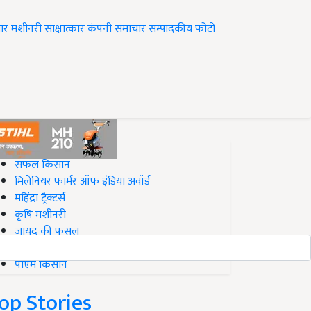
ार
मशीनरी
साक्षात्कार
कंपनी समाचार
सम्पादकीय
फोटो
op on Krishi Jagran
सफल किसान
मिलेनियर फार्मर ऑफ इंडिया अवॉर्ड
महिंद्रा ट्रैक्टर्स
कृषि मशीनरी
जायद की फसल
बिज़नेस आइडियाज
पीएम किसान
op Stories