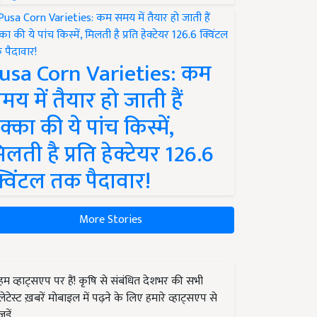
usa Corn Varieties: कम
मय में तैयार हो जाती हैं
क्का की ये पांच किस्में,
िलती है प्रति हेक्टेयर 126.6
्विंटल तक पैदावार!
More Stories
हम व्हाट्सएप पर हैं! कृषि से संबंधित देशभर की सभी
लेटेस्ट ख़बरें मोबाइल में पढ़ने के लिए हमारे व्हाट्सएप से
जुड़ें.