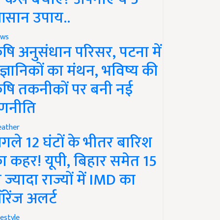
सान उपाय..
ws
ृषि अनुसंधान परिसर, पटना में
ैज्ञानिकों का मंथन, भविष्य की
ृषि तकनीकों पर बनी नई
णनीति
ather
गले 12 घंटों के भीतर बारिश
ा कहर! यूपी, बिहार समेत 15
े ज्यादा राज्यों में IMD का
रेंज अलर्ट
festyle