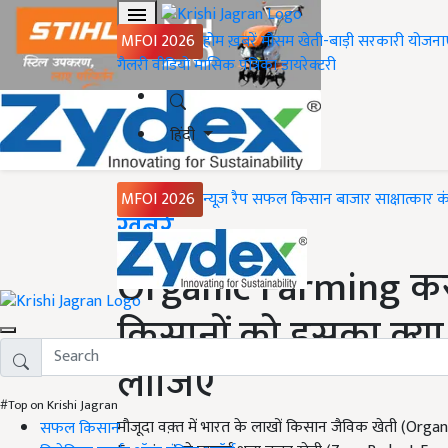
MFOI 2026
होम
ख़बरें
मौसम
खेती-बाड़ी
सरकारी योजना
गैलरी
वीडियो
मासिक पत्रिका
डायरेक्टरी
हिंदी
MFOI 2026
न्यूज़ रैप
सफल किसान
बाजार
साक्षात्कार
क
Home
ख़बरें
Organic Farming करना 
किसानों को इसका क्य
लीजिए
#Top on Krishi Jagran
मौजूदा वक़्त में भारत के लाखों किसान जैविक खेती (Orga
सफल किसान