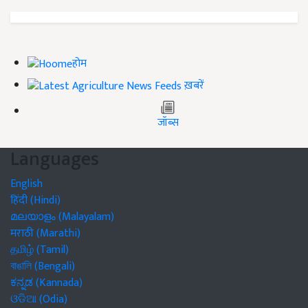
होम
ख़बरें
जॉब्स
Languages
English
हिंदी (Hindi)
മലയാളം (Malayalam)
मराठी (Marathi)
தமிழ் (Tamil)
বাঙালি (Bengali)
ಕನ್ನಡ (Kannada)
ଓଡିଆ (Odia)