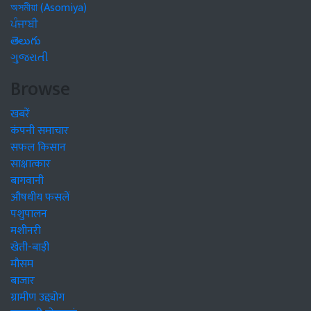
অসমীয়া (Asomiya)
ਪੰਜਾਬੀ
తెలుగు
ગુજરાતી
Browse
खबरें
कंपनी समाचार
सफल किसान
साक्षात्कार
बागवानी
औषधीय फसलें
पशुपालन
मशीनरी
खेती-बाड़ी
मौसम
बाजार
ग्रामीण उद्द्योग