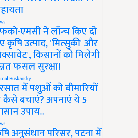
हायता
ws
फको-एमसी ने लॉन्च किए दो
ए कृषि उत्पाद, 'मित्सुकी' और
नेक्सावेट', किसानों को मिलेगी
न्नत फसल सुरक्षा!
imal Husbandry
रसात में पशुओं को बीमारियों
े कैसे बचाएं? अपनाएं ये 5
सान उपाय..
ws
ृषि अनुसंधान परिसर, पटना में