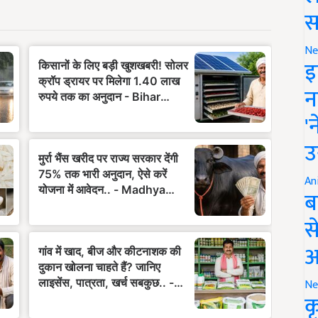
स
Ne
इ
न
'
उ
An
ब
स
आ
Ne
क