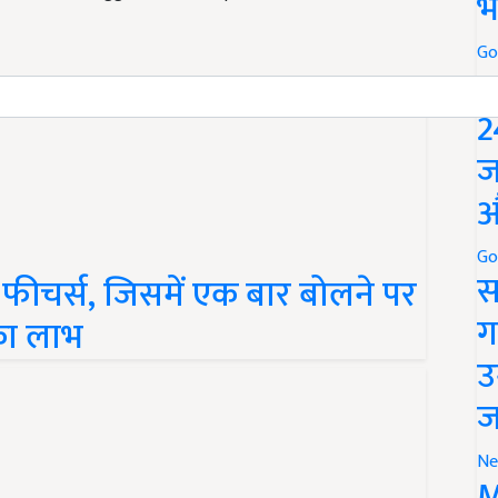
भ
Go
P
2
ज
औ
Go
स
ीचर्स, जिसमें एक बार बोलने पर
ग
का लाभ
उ
ज
Ne
M