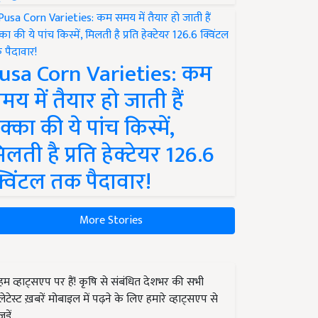
usa Corn Varieties: कम
मय में तैयार हो जाती हैं
क्का की ये पांच किस्में,
िलती है प्रति हेक्टेयर 126.6
्विंटल तक पैदावार!
More Stories
हम व्हाट्सएप पर हैं! कृषि से संबंधित देशभर की सभी
लेटेस्ट ख़बरें मोबाइल में पढ़ने के लिए हमारे व्हाट्सएप से
जुड़ें.