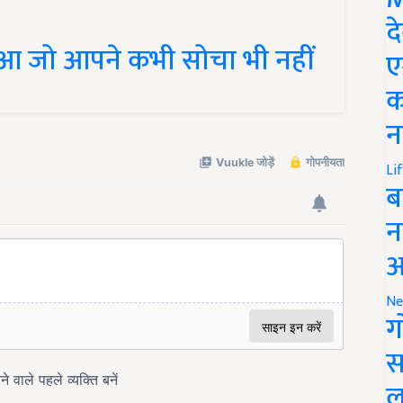
द
आ जो आपने कभी सोचा भी नहीं
ए
क
न
Li
ब
न
आ
Ne
ग
स
ल