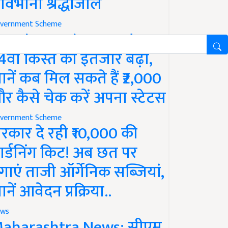
ावभीनी श्रद्धांजलि
vernment Scheme
M Kisan Yojana Update:
4वीं किस्त का इंतजार बढ़ा,
ानें कब मिल सकते हैं ₹2,000
र कैसे चेक करें अपना स्टेटस
vernment Scheme
रकार दे रही ₹10,000 की
ार्डनिंग किट! अब छत पर
गाएं ताजी ऑर्गेनिक सब्जियां,
ानें आवेदन प्रक्रिया..
ws
aharashtra News: सीएम