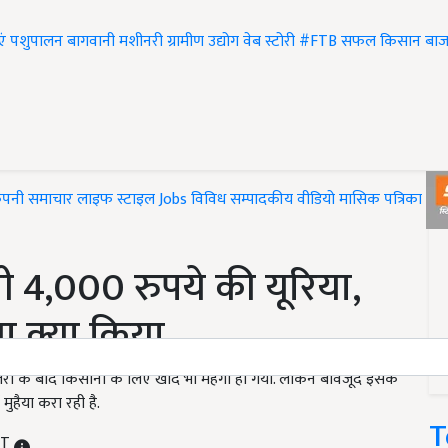
एं
पशुपालन
बागवानी
मशीनरी
ग्रामीण उद्योग
वेब स्टोरी
#FTB
सफल किसान
बाज
ंपनी समाचार
लाइफ स्टाइल
Jobs
विविध
सम्पादकीय
वीडियो
मासिक पत्रिका
#T
ेगी 4,000 रुपये की यूरिया,
ा क्या किया...
ोतरी के बाद किसानों के लिए खाद भी महंगा हो गया. लेकिन बावजूद इसके
मुहैया करा रही है.
T
ST