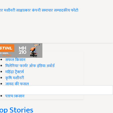
ार
मशीनरी
साक्षात्कार
कंपनी समाचार
सम्पादकीय
फोटो
op on Krishi Jagran
सफल किसान
मिलेनियर फार्मर ऑफ इंडिया अवॉर्ड
महिंद्रा ट्रैक्टर्स
कृषि मशीनरी
जायद की फसल
बिज़नेस आइडियाज
पीएम किसान
op Stories