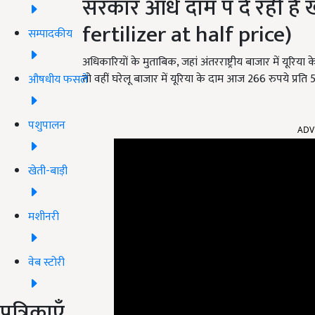
सरकार आधे दाम प दे रही ह
fertilizer at half price)
सम्पादकीय
अधिकारियों के मुताबिक, जहां अंतरराष्ट्रीय बाजार में यूरि
तो वहीं घरेलू बाजार में यूरिया के दाम आज 266 रुपये प्रति 
औषधीय फसलें
पशुपालन
ADV
खेती-बाड़ी
मशीनरी
वेब स्टोरी
पत्रिकाएँ