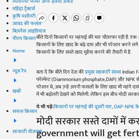
मिलेनियर फार्मर ऑफ इंडिया अवॉर्ड
महिंद्रा ट्रैक्टर्स
कृषि मशीनरी
जायद की फसल
बिज़नेस आइडियाज
बीते दिनों किसानों पर महंगाई की मार चौतरफा पड़ी है. एक
पीएम किसान
किसानों के लिए खाद के बढ़े दाम और भी परेशान करने लगे
Home
किसानों के लिए सस्ते खाद मुहैया कराने की तैयारी में हैं.
न्यूज़ रैप
बता दें कि बीते दिन देश की
प्रमुख सहकारी संस्था
Indian F
फॉस्फेट (Diammonium phosphate,DAP) और NPK की कीमते
परेशान थे, अब उन्हें अपनी फसलों के लिए खाद भी महंगे दामो
खबरें
में भी बढ़ोतरी देखने को मिलेगी. लेकिन इस बीच मोदी सरकार ने
ये भी पढ़ें:
किसानों पर महंगाई की दूसरी मार, DAP-NPK के दाम
सफल किसान
मोदी सरकार सस्ते दामों में 
government will get fert
सरकारी योजनाएं