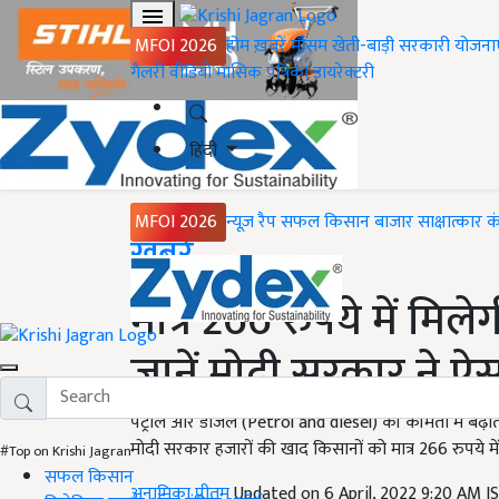
MFOI 2026
होम
ख़बरें
मौसम
खेती-बाड़ी
सरकारी योजना
गैलरी
वीडियो
मासिक पत्रिका
डायरेक्टरी
हिंदी
MFOI 2026
न्यूज़ रैप
सफल किसान
बाजार
साक्षात्कार
क
Home
ख़बरें
मात्र 266 रुपये में मिल
जानें मोदी सरकार ने ऐस
पेट्रोल और डीजल (Petrol and diesel) की कीमतों में बढ़
मोदी सरकार हजारों की खाद किसानों को मात्र 266 रुपये में 
#Top on Krishi Jagran
सफल किसान
अनामिका प्रीतम
Updated on 6 April, 2022 9:20 AM I