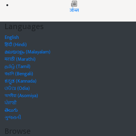
जॉब्स
Languages
English
हिंदी (Hindi)
മലയാളം (Malayalam)
मराठी (Marathi)
தமிழ் (Tamil)
বাঙালি (Bengali)
ಕನ್ನಡ (Kannada)
ଓଡିଆ (Odia)
অসমীয়া (Asomiya)
ਪੰਜਾਬੀ
తెలుగు
ગુજરાતી
Browse