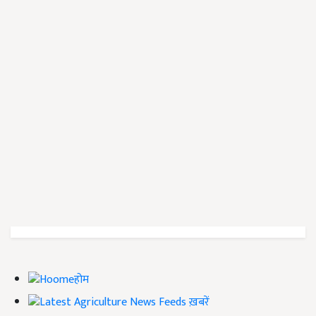
होम
ख़बरें