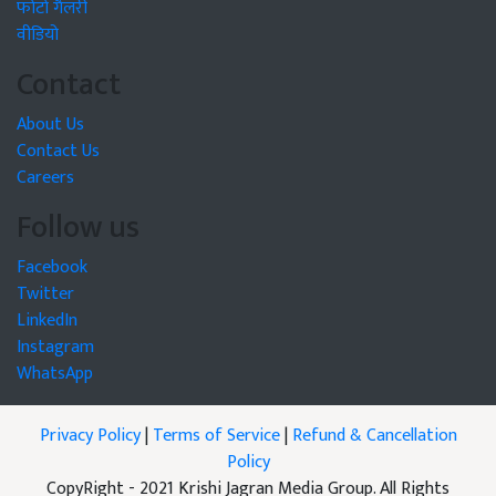
फोटो गैलरी
वीडियो
Contact
About Us
Contact Us
Careers
Follow us
Facebook
Twitter
LinkedIn
Instagram
WhatsApp
Privacy Policy
|
Terms of Service
|
Refund & Cancellation
Policy
CopyRight - 2021 Krishi Jagran Media Group. All Rights