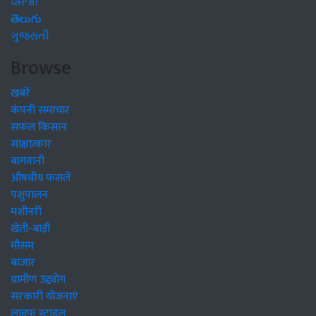
ਪੰਜਾਬੀ
తెలుగు
ગુજરાતી
Browse
खबरें
कंपनी समाचार
सफल किसान
साक्षात्कार
बागवानी
औषधीय फसलें
पशुपालन
मशीनरी
खेती-बाड़ी
मौसम
बाजार
ग्रामीण उद्द्योग
सरकारी योजनाएं
लाइफ स्टाइल