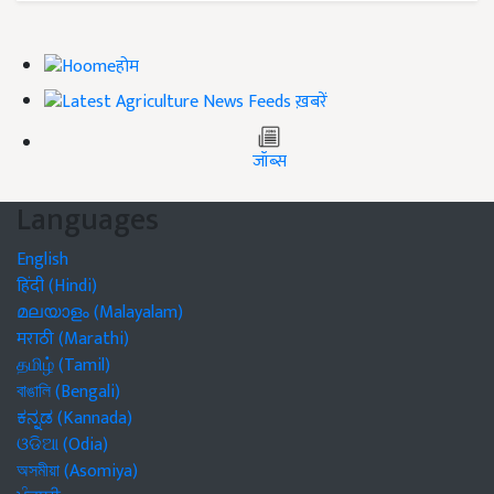
होम
ख़बरें
जॉब्स
Languages
English
हिंदी (Hindi)
മലയാളം (Malayalam)
मराठी (Marathi)
தமிழ் (Tamil)
বাঙালি (Bengali)
ಕನ್ನಡ (Kannada)
ଓଡିଆ (Odia)
অসমীয়া (Asomiya)