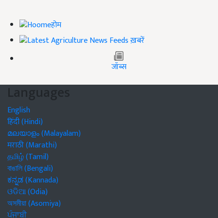
होम
ख़बरें
जॉब्स
Languages
English
हिंदी (Hindi)
മലയാളം (Malayalam)
मराठी (Marathi)
தமிழ் (Tamil)
বাঙালি (Bengali)
ಕನ್ನಡ (Kannada)
ଓଡିଆ (Odia)
অসমীয়া (Asomiya)
ਪੰਜਾਬੀ