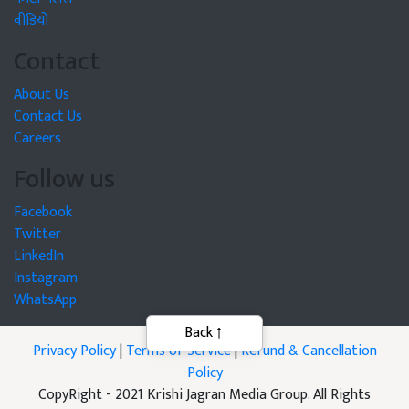
वीडियो
Contact
About Us
Contact Us
Careers
Follow us
Facebook
Twitter
LinkedIn
Instagram
WhatsApp
Privacy Policy
|
Terms of Service
|
Refund & Cancellation
Policy
CopyRight - 2021 Krishi Jagran Media Group. All Rights