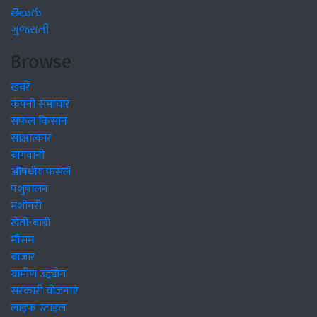
తెలుగు
ગુજરાતી
Browse
खबरें
कंपनी समाचार
सफल किसान
साक्षात्कार
बागवानी
औषधीय फसलें
पशुपालन
मशीनरी
खेती-बाड़ी
मौसम
बाजार
ग्रामीण उद्द्योग
सरकारी योजनाएं
लाइफ स्टाइल