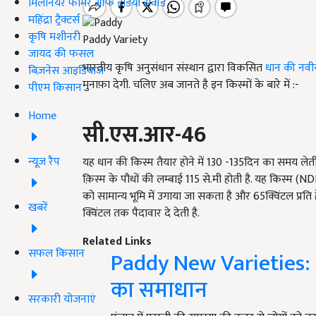
मिलेनियर फार्मर ऑफ इंडिया अवॉर्ड
महिंद्रा ट्रैक्टर्स
कृषि मशीनरी
Paddy Variety
जायद की फसल
भारतीय कृषि अनुसंधान संस्थान द्वारा विकसित
धान की नवीन 
बिज़नेस आइडियाज
मुनाफ़ा देगी. चलिए अब जानते है इन किस्मों के बारे में :-
पीएम किसान
Home
सी.एस.आर-
46
न्यूज़ रैप
यह धान की किस्म तैयार होने में 130 -135दिन का समय लेती 
क़िस्म के पौधों की लम्बाई 115 से.मी होती है. यह किस्म (
को सामान्य भूमि में उगाया जा सकता है और 65क्विंटल प्रति हे
खबरें
क्विंटल तक पैदावार दे देती है.
Related Links
सफल किसान
Paddy New Varieties: ध
का समाधान
सरकारी योजनाएं