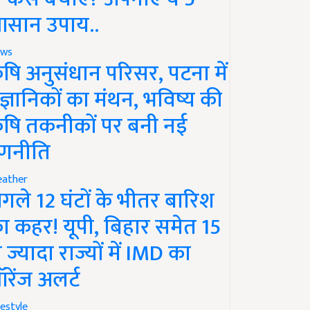
सान उपाय..
ws
ृषि अनुसंधान परिसर, पटना में
ैज्ञानिकों का मंथन, भविष्य की
ृषि तकनीकों पर बनी नई
णनीति
ather
गले 12 घंटों के भीतर बारिश
ा कहर! यूपी, बिहार समेत 15
े ज्यादा राज्यों में IMD का
रेंज अलर्ट
festyle