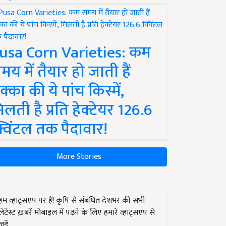
usa Corn Varieties: कम
मय में तैयार हो जाती हैं
क्का की ये पांच किस्में,
िलती है प्रति हेक्टेयर 126.6
्विंटल तक पैदावार!
More Stories
हम व्हाट्सएप पर हैं! कृषि से संबंधित देशभर की सभी
लेटेस्ट ख़बरें मोबाइल में पढ़ने के लिए हमारे व्हाट्सएप से
जुड़ें.