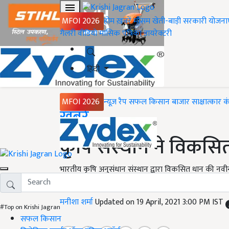
MFOI 2026
होम
ख़बरें
मौसम
खेती-बाड़ी
सरकारी योजना
गैलरी
वीडियो
मासिक पत्रिका
डायरेक्टरी
हिंदी
MFOI 2026
न्यूज़ रैप
सफल किसान
बाजार
साक्षात्कार
क
Home
ख़बरें
कृषि संस्थान ने विकसि
भारतीय कृषि अनुसंधान संस्थान द्वारा विकसित धान की नवी
मुनाफ़ा देगी. चलिए अब जानते है
मनीशा शर्मा
Updated on 19 April, 2021 3:00 PM IST
#Top on Krishi Jagran
सफल किसान