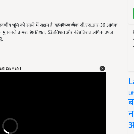
Subscribe
्म लवणीय भूमि को सहने में सक्षम है. यह किस्म चैक सी.एस.आर-36 अधिक
 के मुकाबले क्रमश: 9प्रतिशत, 53प्रतिशत और 43प्रतिशत अधिक उपज
ै.
ERTISEMENT
L
Li
ब
न
आ