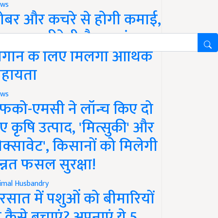
ws
ोबर और कचरे से होगी कमाई,
रकार खरीदेगी गैस, प्लांट
गाने के लिए मिलेगी आर्थिक
हायता
ws
फको-एमसी ने लॉन्च किए दो
ए कृषि उत्पाद, 'मित्सुकी' और
नेक्सावेट', किसानों को मिलेगी
न्नत फसल सुरक्षा!
imal Husbandry
रसात में पशुओं को बीमारियों
े कैसे बचाएं? अपनाएं ये 5