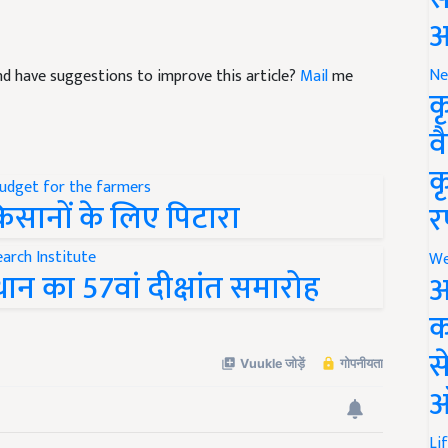
आ
 and have suggestions to improve this article?
Mail
me
Ne
क
व
क
 किसानों के लिए पिटारा
र
ान का 57वां दीक्षांत समारोह
We
अ
क
स
ऑ
Li