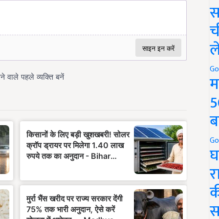
स
च
ल
Go
म
5
ब
Go
घ
र
क
स