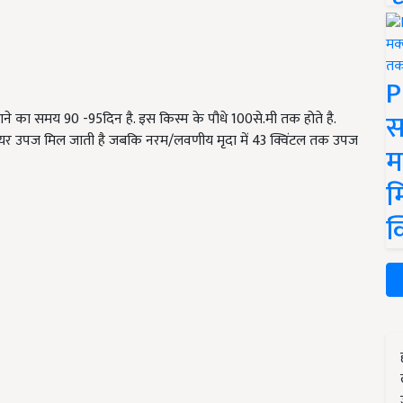
P
स
आने का समय 90 -95दिन है. इस किस्म के पौधे 100से.मी तक होते है.
क्टेयर उपज मिल जाती है जबकि नरम/लवणीय मृदा में 43 क्विंटल तक उपज
म
म
क