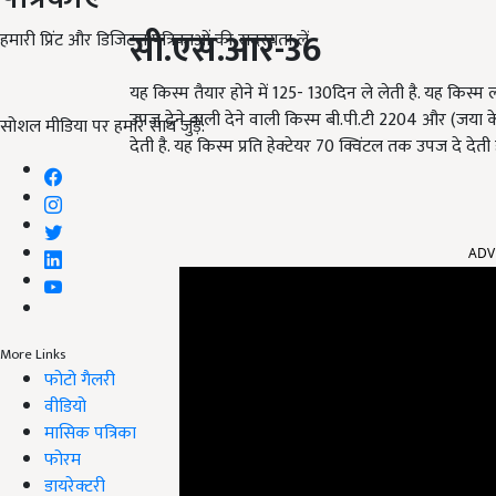
सी.एस.आर-
36
हमारी प्रिंट और डिजिटल पत्रिकाओं की सदस्यता लें
यह किस्म तैयार होने में 125- 130दिन ले लेती है. यह किस
उपज देने वाली देने वाली किस्म बी.पी.टी 2204 और (जया
सोशल मीडिया पर हमारे साथ जुड़ें:
देती है. यह किस्म प्रति हेक्टेयर 70 क्विंटल तक उपज दे देती ह
ADV
More Links
फोटो गैलरी
वीडियो
मासिक पत्रिका
फोरम
डायरेक्टरी