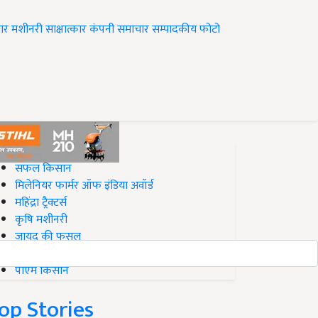
ार
मशीनरी
साक्षात्कार
कंपनी समाचार
सम्पादकीय
फोटो
op on Krishi Jagran
सफल किसान
मिलेनियर फार्मर ऑफ इंडिया अवॉर्ड
महिंद्रा ट्रैक्टर्स
कृषि मशीनरी
जायद की फसल
बिज़नेस आइडियाज
पीएम किसान
op Stories