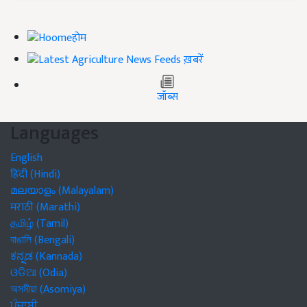
होम
ख़बरें
जॉब्स
Languages
English
हिंदी (Hindi)
മലയാളം (Malayalam)
मराठी (Marathi)
தமிழ் (Tamil)
বাঙালি (Bengali)
ಕನ್ನಡ (Kannada)
ଓଡିଆ (Odia)
অসমীয়া (Asomiya)
ਪੰਜਾਬੀ