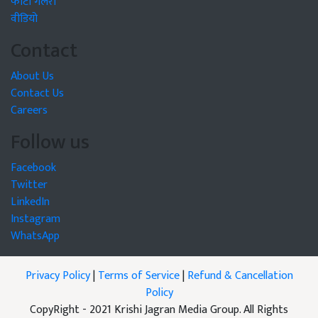
फोटो गैलरी
वीडियो
Contact
About Us
Contact Us
Careers
Follow us
Facebook
Twitter
LinkedIn
Instagram
WhatsApp
Privacy Policy
|
Terms of Service
|
Refund & Cancellation
Policy
CopyRight - 2021 Krishi Jagran Media Group. All Rights