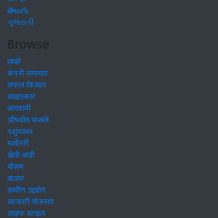
తెలుగు
ગુજરાતી
Browse
खबरें
कंपनी समाचार
सफल किसान
साक्षात्कार
बागवानी
औषधीय फसलें
पशुपालन
मशीनरी
खेती-बाड़ी
मौसम
बाजार
ग्रामीण उद्द्योग
सरकारी योजनाएं
लाइफ स्टाइल