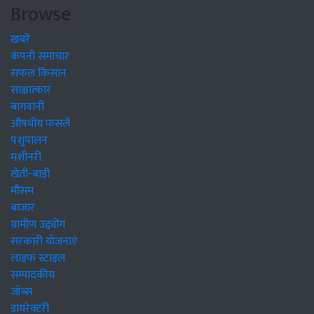
Browse
खबरें
कंपनी समाचार
सफल किसान
साक्षात्कार
बागवानी
औषधीय फसलें
पशुपालन
मशीनरी
खेती-बाड़ी
मौसम
बाजार
ग्रामीण उद्द्योग
सरकारी योजनाएं
लाइफ स्टाइल
सम्पादकीय
जॉब्स
डायरेक्टरी