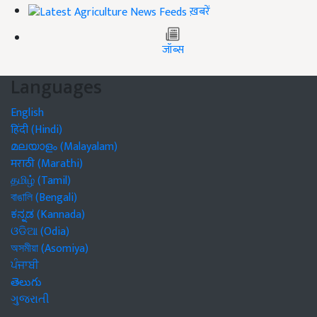
ख़बरें
जॉब्स
Languages
English
हिंदी (Hindi)
മലയാളം (Malayalam)
मराठी (Marathi)
தமிழ் (Tamil)
বাঙালি (Bengali)
ಕನ್ನಡ (Kannada)
ଓଡିଆ (Odia)
অসমীয়া (Asomiya)
ਪੰਜਾਬੀ
తెలుగు
ગુજરાતી