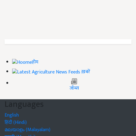
होम
ख़बरें
जॉब्स
Languages
English
हिंदी (Hindi)
മലയാളം (Malayalam)