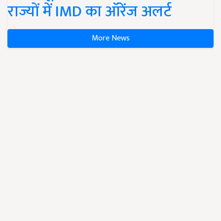
राज्यों में IMD का ऑरेंज अलर्ट
More News