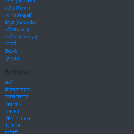
मराठी (Marathi)
தமிழ் (Tamil)
বাঙালি (Bengali)
ಕನ್ನಡ (Kannada)
ଓଡିଆ (Odia)
অসমীয়া (Asomiya)
ਪੰਜਾਬੀ
తెలుగు
ગુજરાતી
Browse
खबरें
कंपनी समाचार
सफल किसान
साक्षात्कार
बागवानी
औषधीय फसलें
पशुपालन
मशीनरी