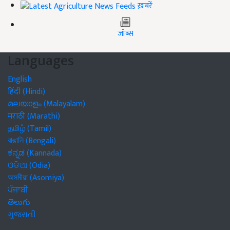
ख़बरें
जॉब्स
Languages
English
हिंदी (Hindi)
മലയാളം (Malayalam)
मराठी (Marathi)
தமிழ் (Tamil)
বাঙালি (Bengali)
ಕನ್ನಡ (Kannada)
ଓଡିଆ (Odia)
অসমীয়া (Asomiya)
ਪੰਜਾਬੀ
తెలుగు
ગુજરાતી