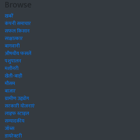
Browse
खबरें
कंपनी समाचार
सफल किसान
साक्षात्कार
बागवानी
औषधीय फसलें
पशुपालन
मशीनरी
खेती-बाड़ी
मौसम
बाजार
ग्रामीण उद्द्योग
सरकारी योजनाएं
लाइफ स्टाइल
सम्पादकीय
जॉब्स
डायरेक्टरी