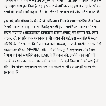
जिन्होंने पौध पोषण में श्रेष्ठतम अनुसंधान
,
जागरूकता
,
और नवाचार के क्षेत्र में
महत्वपूर्ण योगदान दिया है. यह पुरस्कार वैज्ञानिक समुदाय में संतुलित पोषक
तत्वों के उपयोग को बढ़ावा देने के लिए भी सहयोग को प्रोत्साहित करता है.
इस वर्ष
,
पौध पोषण के क्षेत्र में डॉ. अभिलाषा त्रिपाठी (आउटस्टैंडिंग डॉक्टोरल
रिसर्च अवॉर्ड फॉर वुमेन)
,
डॉ. दिब्येंदु चटर्जी (यंग साइंटिस्ट अवॉर्ड) और डॉ.
संदीप बेदवाल (आउटस्टैंडिंग डॉक्टोरल रिसर्च अवॉर्ड) को प्रमाण पत्र
,
स्वर्ण
पदक
,
ब्लेज़र और एक पुरस्कार राशि प्रदान की गई. इस समारोह में मुख्य
अतिथि के तौर पर डॉ. त्रिलोचन महापात्रा
,
अध्यक्ष
,
प्लांट वैरायटीज एंड फार्मर्स
राइट्स अथॉरिटी (
PPVFRA)
और पूर्व सचिव
,
कृषि अनुसंधान और शिक्षा
विभाग एवं पूर्व महानिदेशक
, ICAR,
ने शिरकत की. उन्होंने पुरस्कारों की
दसवीं वर्षगांठ के अवसर पर सभी वर्तमान और पूर्व विजेताओं को बधाई दी
और पौध पोषण अनुसंधान का मनोबल बढ़ाने वाली इस अनूठी पहल की
सराहना की.