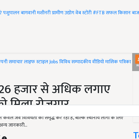
एं
पशुपालन
बागवानी
मशीनरी
ग्रामीण उद्योग
वेब स्टोरी
#FTB
सफल किसान
बाज
ंपनी समाचार
लाइफ स्टाइल
Jobs
विविध
सम्पादकीय
वीडियो
मासिक पत्रिका
#T
 पर 26 हजार से अधिक लगाए
 को मिला रोजगार
्ट न केवल जैव विविधता को समृद्ध कर रहा है, बल्कि स्थानीय लोगों के लिए
 अन्य जानकारी...
T
T