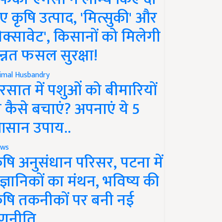
ए कृषि उत्पाद, 'मित्सुकी' और
नेक्सावेट', किसानों को मिलेगी
न्नत फसल सुरक्षा!
imal Husbandry
रसात में पशुओं को बीमारियों
े कैसे बचाएं? अपनाएं ये 5
सान उपाय..
ws
ृषि अनुसंधान परिसर, पटना में
ैज्ञानिकों का मंथन, भविष्य की
ृषि तकनीकों पर बनी नई
णनीति