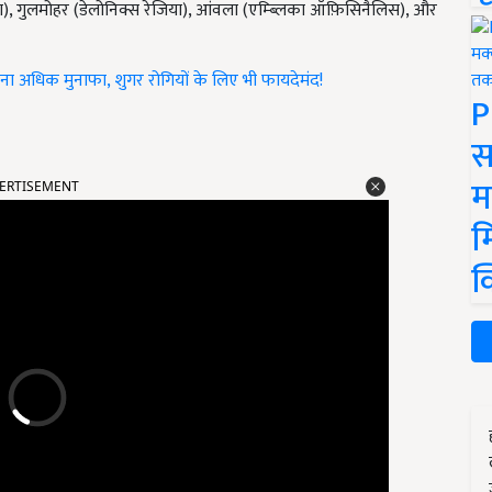
रेला टूना), गुलमोहर (डेलोनिक्स रेजिया), आंवला (एम्ब्लिका ऑफ़िसिनैलिस), और
ुना अधिक मुनाफा, शुगर रोगियों के लिए भी फायदेमंद!
P
स
ERTISEMENT
म
म
क