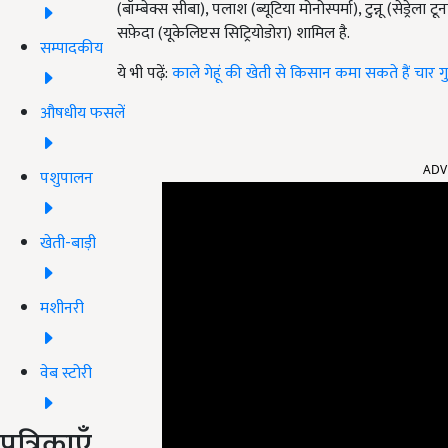
(बॉम्बेक्स सीबा), पलाश (ब्यूटिया मोनोस्पर्मा), टुन्नू (सेड्
सफ़ेदा (यूकेलिप्टस सिट्रियोडोरा) शामिल है.
सम्पादकीय
ये भी पढ़ें:
काले गेहूं की खेती से किसान कमा सकते हैं चार ग
औषधीय फसलें
ADV
पशुपालन
खेती-बाड़ी
मशीनरी
वेब स्टोरी
पत्रिकाएँ