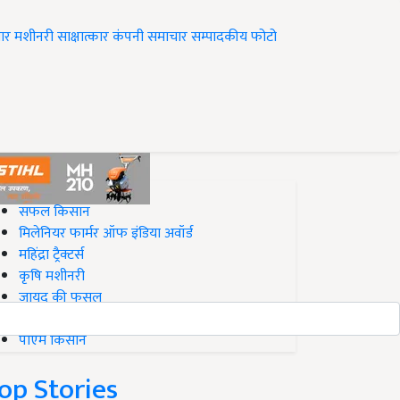
ार
मशीनरी
साक्षात्कार
कंपनी समाचार
सम्पादकीय
फोटो
op on Krishi Jagran
सफल किसान
मिलेनियर फार्मर ऑफ इंडिया अवॉर्ड
महिंद्रा ट्रैक्टर्स
कृषि मशीनरी
जायद की फसल
बिज़नेस आइडियाज
पीएम किसान
op Stories