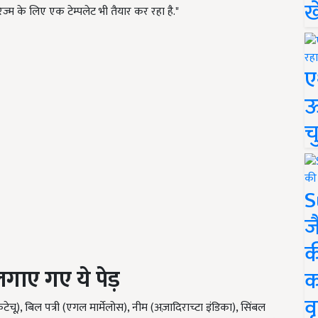
ख
ज्म के लिए एक टेम्पलेट भी तैयार कर रहा है."
ए
ऊ
च
S
ज
क
लगाए गए ये पेड़
क
वृ
ैटेचू), बिल पत्री (एगल मार्मेलोस), नीम (अज़ादिराच्टा इंडिका), सिंबल