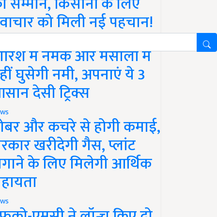
ा सम्मान, किसानों के लिए
वाचार को मिली नई पहचान!
festyle
ारिश में नमक और मसालों में
हीं घुसेगी नमी, अपनाएं ये 3
सान देसी ट्रिक्स
ws
ोबर और कचरे से होगी कमाई,
रकार खरीदेगी गैस, प्लांट
गाने के लिए मिलेगी आर्थिक
हायता
ws
फको-एमसी ने लॉन्च किए दो