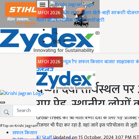
MFOI 2026
होम
ख़बरें
मौसम
खेती-बाड़ी
सरकारी योजना
गैलरी
वीडियो
मासिक पत्रिका
डायरेक्टरी
हिंदी
MFOI 2026
न्यूज़ रैप
सफल किसान
बाजार
साक्षात्कार
क
Home
ख़बरें
वैष्णो देवी तीर्थस्थल
गए पेड़, स्थानीय लोगों
Grow-Trees का 'श्री माता वैष्णो देवी के लिए पेड़' प्रोजेक
रोजगार भी पैदा कर रहा है. यहां जानें इस परियोजना से जुड़ी
#Top on Krishi Jagran
सफल किसान
KJ Staff
Updated on 15 October, 2024 3:07 PM IS