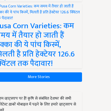
usa Corn Varieties: कम
मय में तैयार हो जाती हैं
क्का की ये पांच किस्में,
िलती है प्रति हेक्टेयर 126.6
्विंटल तक पैदावार!
More Stories
हम व्हाट्सएप पर हैं! कृषि से संबंधित देशभर की सभी
लेटेस्ट ख़बरें मोबाइल में पढ़ने के लिए हमारे व्हाट्सएप से
जुड़ें.