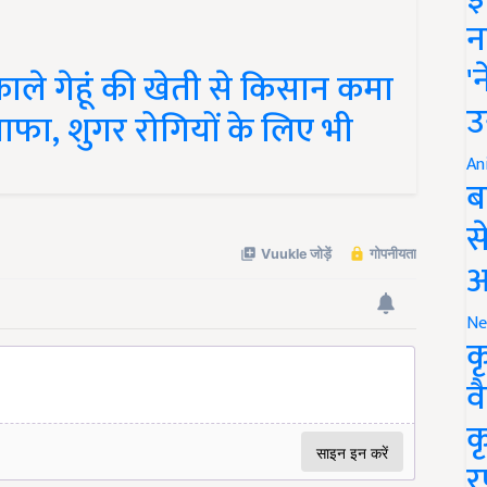
न
े गेहूं की खेती से किसान कमा
'
ाफा, शुगर रोगियों के लिए भी
उ
An
ब
स
आ
Ne
क
व
क
र