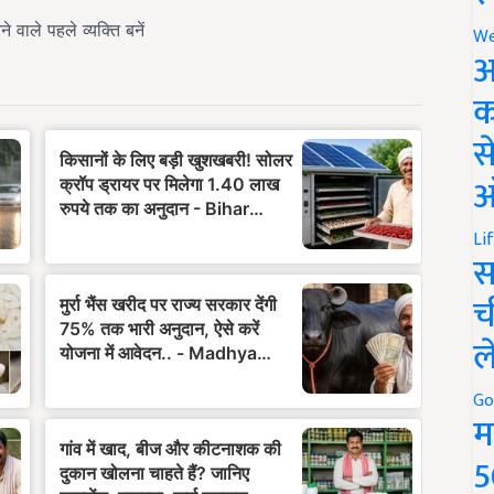
We
अ
क
स
ऑ
Li
स
च
ल
Go
म
5