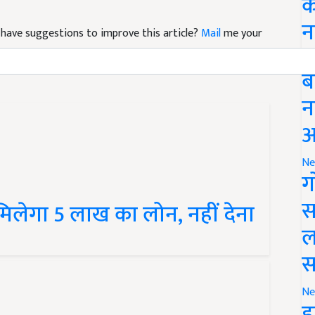
क
nd have suggestions to improve this article?
Mail
me your
न
Li
ब
न
आ
Ne
ग
 मिलेगा 5 लाख का लोन, नहीं देना
स
ल
स
Ne
इ