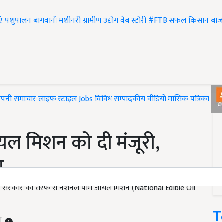
एं
पशुपालन
बागवानी
मशीनरी
ग्रामीण उद्योग
वेब स्टोरी
#FTB
सफल किसान
बाज
ंपनी समाचार
लाइफ स्टाइल
Jobs
विविध
सम्पादकीय
वीडियो
मासिक पत्रिका
#T
यल मिशन को दी मंजूरी,
ा
केंद्र सरकार की तरफ से नेशनल पाम ऑयल मिशन (National Edible Oil
T
ST