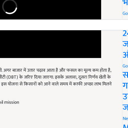
भ
Go
P
2
ज
औ
गी. अगर बाजार में उतार चढ़ाव आता है और फसल का मूल्य कम होता है,
Go
डीबीटी (DBT) के जरिए दिया जाएगा. इसके अलावा, दूसरा निर्णय खेती के
स
र की इस योजना से किसानों को आने वाले समय में काफी अच्छा लाभ मिलने
ग
उ
il mission
ज
Ne
M