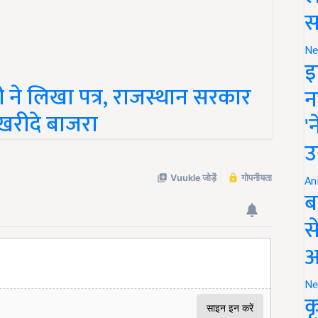
स
Ne
इ
री ने लिखा पत्र, राजस्थान सरकार
न
खरीदे बाजरा
'
उ
An
ब
स
आ
Ne
क