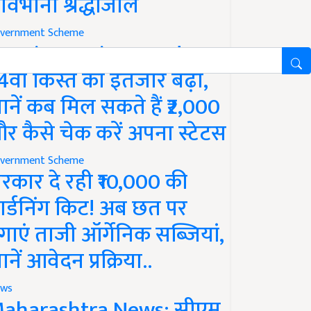
ावभीनी श्रद्धांजलि
vernment Scheme
M Kisan Yojana Update:
4वीं किस्त का इंतजार बढ़ा,
ानें कब मिल सकते हैं ₹2,000
र कैसे चेक करें अपना स्टेटस
vernment Scheme
रकार दे रही ₹10,000 की
ार्डनिंग किट! अब छत पर
गाएं ताजी ऑर्गेनिक सब्जियां,
ानें आवेदन प्रक्रिया..
ws
aharashtra News: सीएम