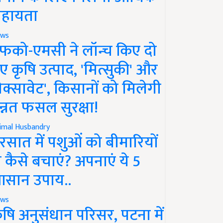
हायता
ws
फको-एमसी ने लॉन्च किए दो
ए कृषि उत्पाद, 'मित्सुकी' और
नेक्सावेट', किसानों को मिलेगी
न्नत फसल सुरक्षा!
imal Husbandry
रसात में पशुओं को बीमारियों
े कैसे बचाएं? अपनाएं ये 5
सान उपाय..
ws
ृषि अनुसंधान परिसर, पटना में