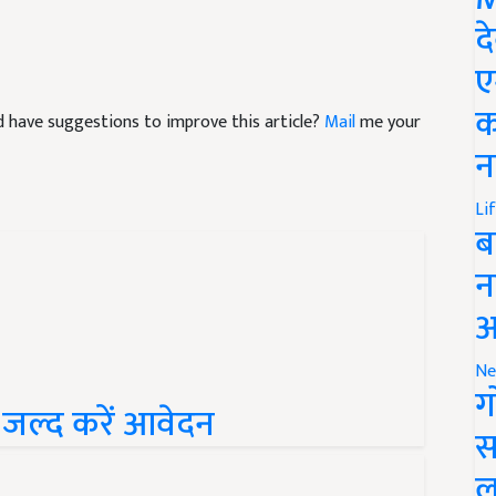
द
ए
and have suggestions to improve this article?
Mail
me your
क
न
Li
ब
न
आ
Ne
, जल्द करें आवेदन
ग
स
ल