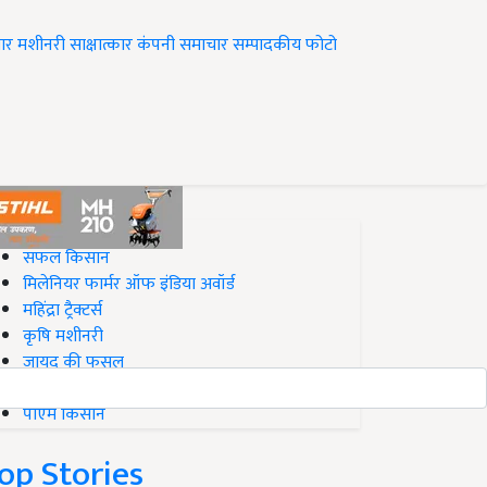
ार
मशीनरी
साक्षात्कार
कंपनी समाचार
सम्पादकीय
फोटो
op on Krishi Jagran
सफल किसान
मिलेनियर फार्मर ऑफ इंडिया अवॉर्ड
महिंद्रा ट्रैक्टर्स
कृषि मशीनरी
जायद की फसल
बिज़नेस आइडियाज
पीएम किसान
op Stories