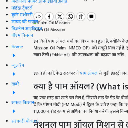
मिलेनियर फार्मर ऑफ इंडिया अवॉर्ड
महिंद्रा ट्रैक्टर्स
कृषि मशीनरी
जायद की फसल
बिज़नेस आइडियाज
Palm Oil Mission
पीएम किसान
इन दिनों पाम ऑयल चर्चा का विषय बना हुआ है, क्योंकि 
Home
Mission-Oil Palm- NMEO-OP) को मंजूरी मिल गई है. इस
खाद्य तेलों (Edible oil) की उपलब्धता को बढ़ाया जा सके.
न्यूज़ रैप
इतना ही नहीं, केंद्र सरकार ने
पाम ऑयल
से जुड़ी इंडस्ट्री
क्या है पाम ऑयल? (What is
खबरें
यह एक तरह का खाने का तेल है, जिससे ताड़ के पेड़ के बीजो
सफल किसान
दें कि पीएम मोदी (PM Modi) ने ट्विटर के जरिए कहा
11,000 करोड़ रुपए से अधिक का निवेश करेगी. इससे कि
सरकारी योजनाएं
नेशनल पाम ऑयल मिशन से 