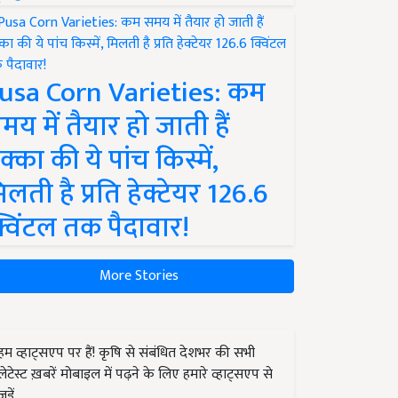
usa Corn Varieties: कम
मय में तैयार हो जाती हैं
क्का की ये पांच किस्में,
िलती है प्रति हेक्टेयर 126.6
्विंटल तक पैदावार!
More Stories
हम व्हाट्सएप पर हैं! कृषि से संबंधित देशभर की सभी
लेटेस्ट ख़बरें मोबाइल में पढ़ने के लिए हमारे व्हाट्सएप से
जुड़ें.