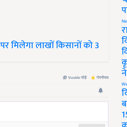
प
Ne
र
व
पर मिलेगा लाखों किसानों को 3
क
क
न
We
द
ब
1
क