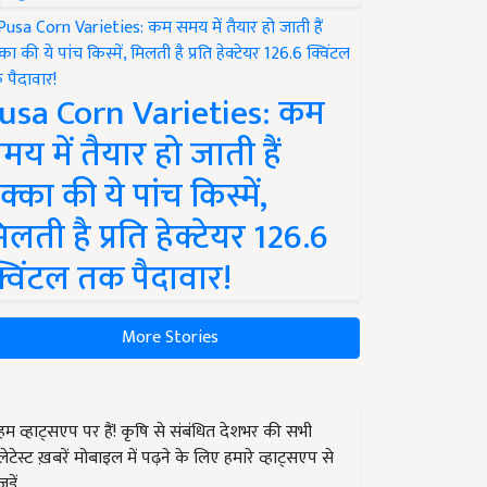
usa Corn Varieties: कम
मय में तैयार हो जाती हैं
क्का की ये पांच किस्में,
िलती है प्रति हेक्टेयर 126.6
्विंटल तक पैदावार!
More Stories
हम व्हाट्सएप पर हैं! कृषि से संबंधित देशभर की सभी
लेटेस्ट ख़बरें मोबाइल में पढ़ने के लिए हमारे व्हाट्सएप से
जुड़ें.