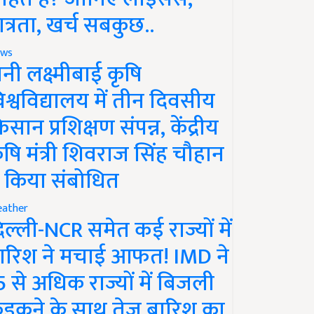
ात्रता, खर्च सबकुछ..
ws
ानी लक्ष्मीबाई कृषि
िश्वविद्यालय में तीन दिवसीय
िसान प्रशिक्षण संपन्न, केंद्रीय
ृषि मंत्री शिवराज सिंह चौहान
े किया संबोधित
ather
िल्ली-NCR समेत कई राज्यों में
ारिश ने मचाई आफत! IMD ने
5 से अधिक राज्यों में बिजली
ड़कने के साथ तेज बारिश का