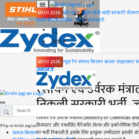
MFOI 2026
होम
ख़बरें
मौसम
खेती-बाड़ी
सरकारी योजना
गैलरी
वीडियो
मासिक पत्रिका
डायरेक्टरी
हिंदी
MFOI 2026
न्यूज़ रैप
सफल किसान
बाजार
साक्षात्कार
क
Home
ख़बरें
रसायन एवं उर्वरक मंत्र
निकली सरकारी भर्ती, ज
रसायन एवं उर्वरक मंत्रालय (Ministry of Chemicals and Fert
डिजास्टर और एक्सीडेंट मैनेजमेंट सेल्स और इकॉनोमिक डिव
#Top on Krishi Jagran
पर भर्ती निकाली हैं. इसके लिए इच्छुक उम्मीदवार इसक
सफल किसान