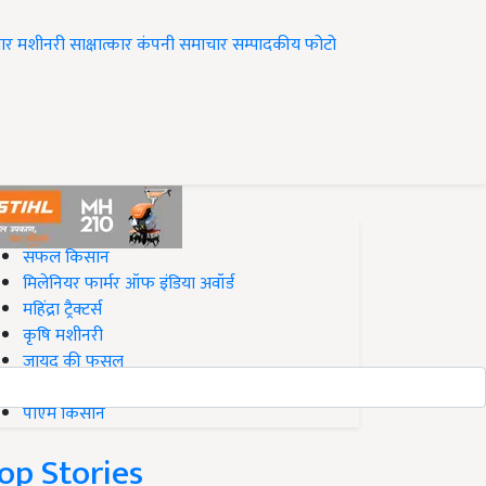
ार
मशीनरी
साक्षात्कार
कंपनी समाचार
सम्पादकीय
फोटो
op on Krishi Jagran
सफल किसान
मिलेनियर फार्मर ऑफ इंडिया अवॉर्ड
महिंद्रा ट्रैक्टर्स
कृषि मशीनरी
जायद की फसल
बिज़नेस आइडियाज
पीएम किसान
op Stories