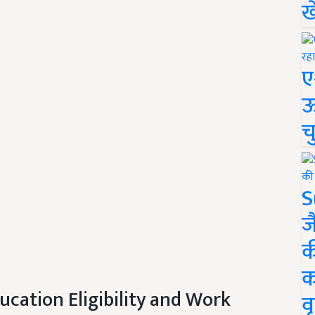
ख
ए
ऊ
च
S
ज
क
क
ducation Eligibility and Work
वृ