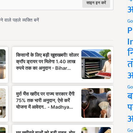
अ
Go
P
I
न
त
अ
Go
ब
प
अ
Go