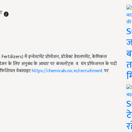
ST
S
ज
ब
ilizers) में इन्वेस्टमेंट प्रोमोशन, प्रोजेक्ट डेवलपमेंट, केमिकल
त
ीजन के लिए अनुबंध के आधार पर कंसल्टेंट्स व यंग प्रोफेशनल के पदों
ी ऑफिशियल वेबसाइट
https://chemicals.nic.in/recruitment
पर
म
S
ट
र