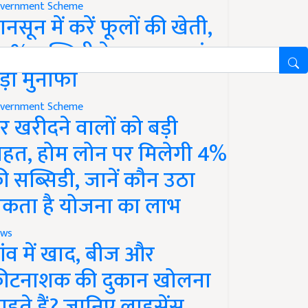
vernment Scheme
ानसून में करें फूलों की खेती,
0% सब्सिडी के साथ कमाएं
ड़ा मुनाफा
vernment Scheme
र खरीदने वालों को बड़ी
ाहत, होम लोन पर मिलेगी 4%
ी सब्सिडी, जानें कौन उठा
कता है योजना का लाभ
ws
ांव में खाद, बीज और
ीटनाशक की दुकान खोलना
ाहते हैं? जानिए लाइसेंस,