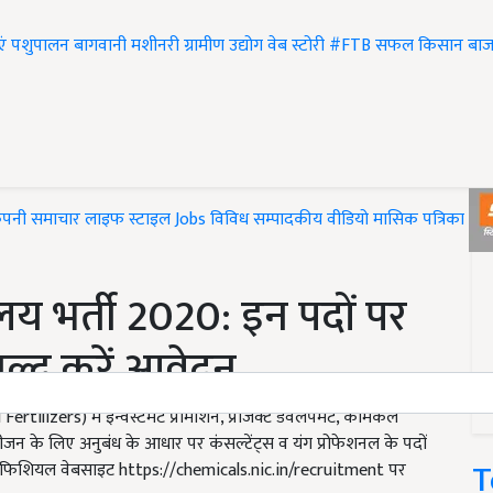
एं
पशुपालन
बागवानी
मशीनरी
ग्रामीण उद्योग
वेब स्टोरी
#FTB
सफल किसान
बाज
ंपनी समाचार
लाइफ स्टाइल
Jobs
विविध
सम्पादकीय
वीडियो
मासिक पत्रिका
#T
ालय भर्ती 2020: इन पदों पर
ल्द करें आवेदन
ilizers) में इन्वेस्टमेंट प्रोमोशन, प्रोजेक्ट डेवलपमेंट, केमिकल
ीजन के लिए अनुबंध के आधार पर कंसल्टेंट्स व यंग प्रोफेशनल के पदों
T
ी ऑफिशियल वेबसाइट https://chemicals.nic.in/recruitment पर