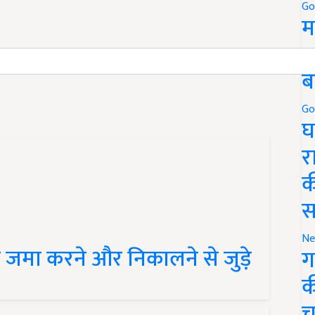
Go
म
5
 and have suggestions to improve this article?
Mail
me
ब
Go
घ
र
क
स
Ne
से जमा करने और निकालने से जुड़े
ग
क
च