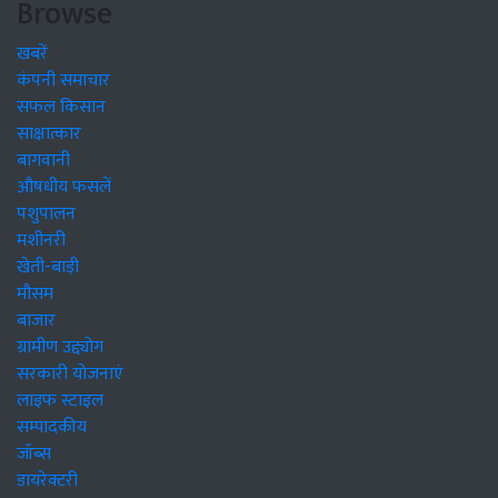
Browse
खबरें
कंपनी समाचार
सफल किसान
साक्षात्कार
बागवानी
औषधीय फसलें
पशुपालन
मशीनरी
खेती-बाड़ी
मौसम
बाजार
ग्रामीण उद्द्योग
सरकारी योजनाएं
लाइफ स्टाइल
सम्पादकीय
जॉब्स
डायरेक्टरी