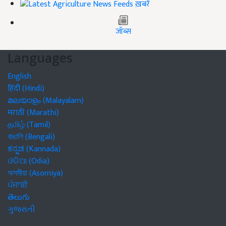
ख़बरें
जॉब्स
Languages
English
हिंदी (Hindi)
മലയാളം (Malayalam)
मराठी (Marathi)
தமிழ் (Tamil)
বাঙালি (Bengali)
ಕನ್ನಡ (Kannada)
ଓଡିଆ (Odia)
অসমীয়া (Asomiya)
ਪੰਜਾਬੀ
తెలుగు
ગુજરાતી