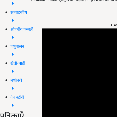
सामाजिक-आर्थिक पृष्ठभूमि को बढ़ाकर उन्हें सशक्त बनाया 
सम्पादकीय
ADV
औषधीय फसलें
पशुपालन
खेती-बाड़ी
मशीनरी
वेब स्टोरी
पत्रिकाएँ