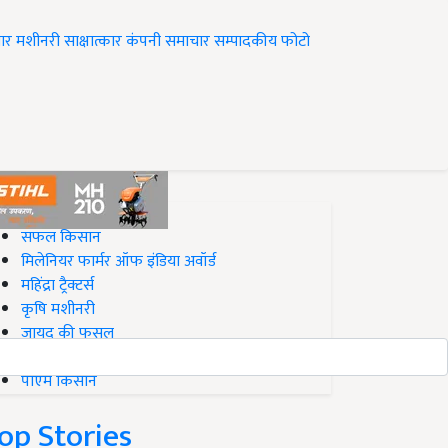
ार
मशीनरी
साक्षात्कार
कंपनी समाचार
सम्पादकीय
फोटो
op on Krishi Jagran
सफल किसान
मिलेनियर फार्मर ऑफ इंडिया अवॉर्ड
महिंद्रा ट्रैक्टर्स
कृषि मशीनरी
जायद की फसल
बिज़नेस आइडियाज
पीएम किसान
op Stories