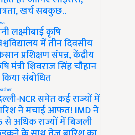
ात्रता, खर्च सबकुछ..
ws
ानी लक्ष्मीबाई कृषि
िश्वविद्यालय में तीन दिवसीय
िसान प्रशिक्षण संपन्न, केंद्रीय
ृषि मंत्री शिवराज सिंह चौहान
े किया संबोधित
ather
िल्ली-NCR समेत कई राज्यों में
ारिश ने मचाई आफत! IMD ने
5 से अधिक राज्यों में बिजली
ड़कने के साथ तेज बारिश का