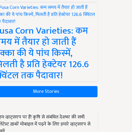
usa Corn Varieties: कम
मय में तैयार हो जाती हैं
क्का की ये पांच किस्में,
िलती है प्रति हेक्टेयर 126.6
्विंटल तक पैदावार!
More Stories
हम व्हाट्सएप पर हैं! कृषि से संबंधित देशभर की सभी
लेटेस्ट ख़बरें मोबाइल में पढ़ने के लिए हमारे व्हाट्सएप से
जुड़ें.