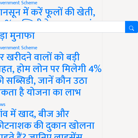
vernment Scheme
ानसून में करें फूलों की खेती,
0% सब्सिडी के साथ कमाएं
ड़ा मुनाफा
vernment Scheme
र खरीदने वालों को बड़ी
ाहत, होम लोन पर मिलेगी 4%
ी सब्सिडी, जानें कौन उठा
कता है योजना का लाभ
ws
ांव में खाद, बीज और
ीटनाशक की दुकान खोलना
ाहते हैं? जानिए लाइसेंस,