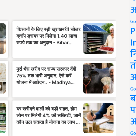
अ
Go
P
I
न
त
अ
Go
ब
प
अ
Go