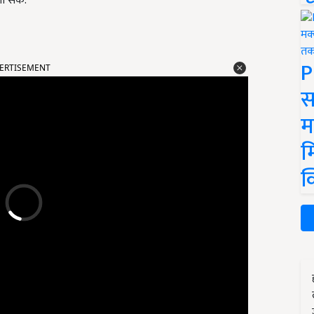
जा सके.
ERTISEMENT
P
स
म
म
क