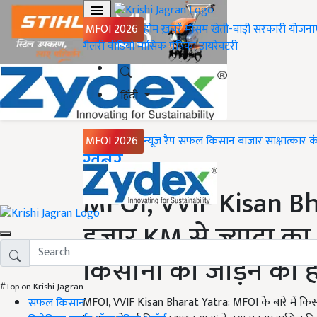
MFOI 2026
होम
ख़बरें
मौसम
खेती-बाड़ी
सरकारी योजना
गैलरी
वीडियो
मासिक पत्रिका
डायरेक्टरी
हिंदी
MFOI 2026
न्यूज़ रैप
सफल किसान
बाजार
साक्षात्कार
क
Home
ख़बरें
MFOI, VVIF Kisan Bh
हजार KM से ज्यादा 
किसानों को जोड़ने का है 
#Top on Krishi Jagran
MFOI, VVIF Kisan Bharat Yatra: MFOI के बारे में किस
सफल किसान