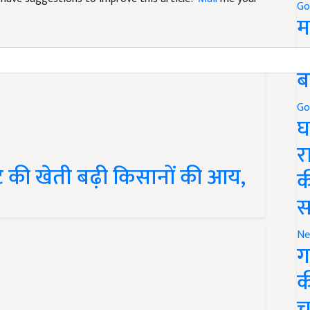
Go
म
5
ब
Go
घ
र
ेट की खेती बढ़ी किसानों की आय,
क
स
Ne
ग
क
च