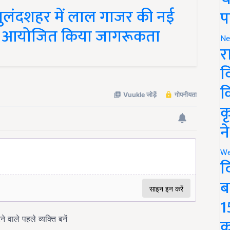
बुलंदशहर में लाल गाजर की नई
प
कर आयोजित किया जागरूकता
Ne
र
व
क
क
न
We
द
ब
1
क