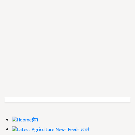
होम
ख़बरें