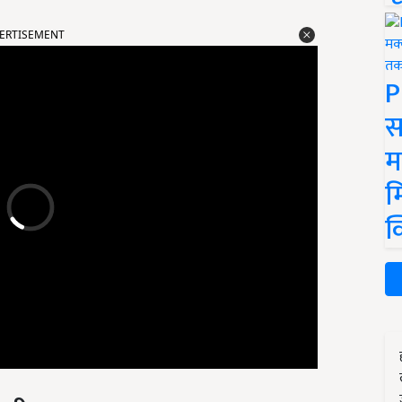
ERTISEMENT
P
स
म
म
क
 सीमा