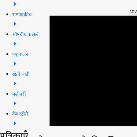
ADV
सम्पादकीय
औषधीय फसलें
पशुपालन
खेती-बाड़ी
मशीनरी
वेब स्टोरी
नोट जमा करने की अधिकतम
पत्रिकाएँ