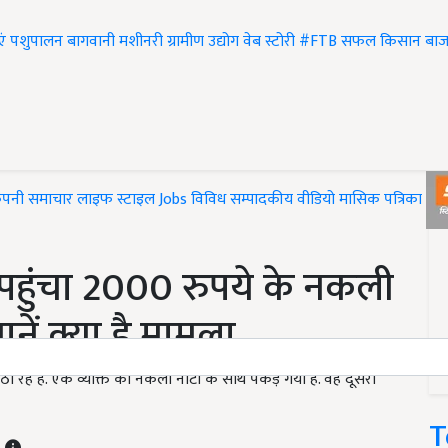
एं
पशुपालन
बागवानी
मशीनरी
ग्रामीण उद्योग
वेब स्टोरी
#FTB
सफल किसान
बाज
ंपनी समाचार
लाइफ स्टाइल
Jobs
विविध
सम्पादकीय
वीडियो
मासिक पत्रिका
#T
र पहुंचा 2000 रुपये के नकली
नें क्या है मामला
ा रहे हैं. एक व्यक्ति को नकली नोटों के साथ पकड़ गया है. वह दूसरी
T
T