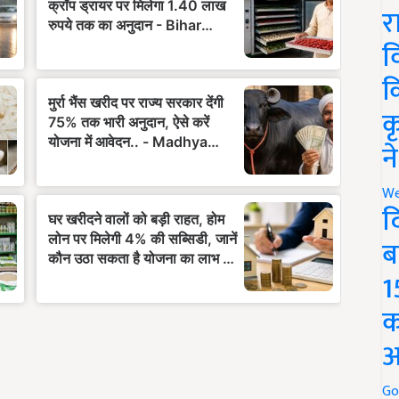
र
व
क
क
न
We
द
ब
1
क
अ
Go