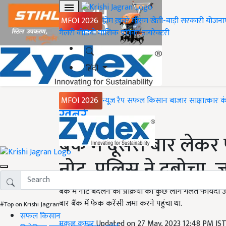
MFOI 2026
होम
ख़बरें
मौसम
खेती-बाड़ी
सरकारी योजना
गैलरी
वीडियो
मासिक पत्रिका
डायरेक्टरी
हिंदी
MFOI 2026
न्यूज़ रैप
सफल किसान
बाजार
साक्षात्कार
क
Home
ख़बरें
बैंक में दूसरी बार लेक
नोट, पुलिस ने दबोचा, जा
बैंक में नोट बदलने की प्रक्रिया का कुछ लोग गलत फायदा उठ
बार बैंक में फेक करेंसी जमा करने पहुंचा था.
#Top on Krishi Jagran
सफल किसान
मुकुल कुमार
Updated on 27 May, 2023 12:48 PM IS