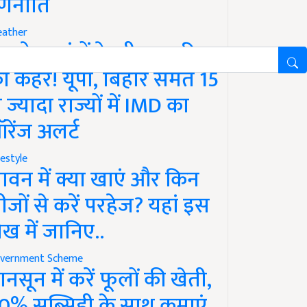
णनीति
ather
गले 12 घंटों के भीतर बारिश
ा कहर! यूपी, बिहार समेत 15
े ज्यादा राज्यों में IMD का
रेंज अलर्ट
festyle
ावन में क्या खाएं और किन
ीजों से करें परहेज? यहां इस
ेख में जानिए..
vernment Scheme
ानसून में करें फूलों की खेती,
0% सब्सिडी के साथ कमाएं