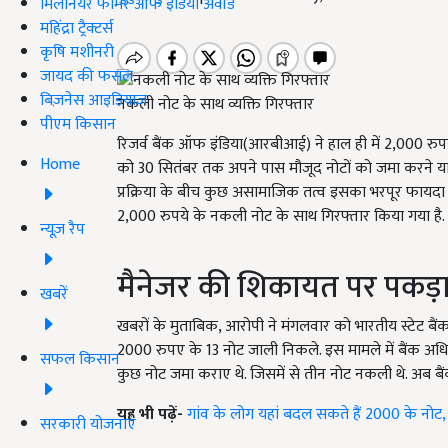
मिलेनियर फार्मर ऑफ इंडिया अवॉर्ड
महिंद्रा ट्रैक्टर्स
कृषि मशीनरी
जायद की फसल
बिज़नेस आइडियाज
नकली नोट के साथ व्यक्ति गिरफ्तार
पीएम किसान
रिजर्व बैंक ऑफ इंडिया(आरबीआई) ने हाल ही में 2,000 रुप
Home
को 30 सितंबर तक अपने पास मौजूद नोटों को जमा करने या
प्रक्रिया के बीच कुछ असामाजिक तत्व इसका भरपूर फायदा उठा
2,000 रुपये के नकली नोट के साथ गिरफ्तार किया गया है. 
न्यूज़ रैप
मैनेजर की शिकायत पर पकड़
खबरें
खबरों के मुताबिक, आरोपी ने मंगलवार को भारतीय स्टेट बै
2000 रुपए के 13 नोट जाली निकले. इस मामले में बैंक अधि
सफल किसान
कुछ नोट जमा कराए थे. जिसमें से तीन नोट नकली थे. अब ब
यह भी पढ़ें-
गांव के लोग यहां बदल सकते हैं 2000 के नोट,
सरकारी योजनाएं