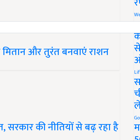
र
We
अ
क
ं मितान और तुरंत बनवाएं राशन
स
ऑ
Li
स
च
ल
त, सरकार की नीतियों से बढ़ रहा है
Go
म
5