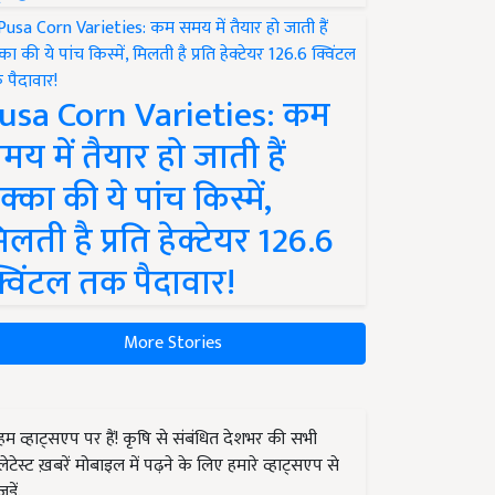
usa Corn Varieties: कम
मय में तैयार हो जाती हैं
क्का की ये पांच किस्में,
िलती है प्रति हेक्टेयर 126.6
्विंटल तक पैदावार!
More Stories
हम व्हाट्सएप पर हैं! कृषि से संबंधित देशभर की सभी
लेटेस्ट ख़बरें मोबाइल में पढ़ने के लिए हमारे व्हाट्सएप से
जुड़ें.