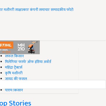
ार
मशीनरी
साक्षात्कार
कंपनी समाचार
सम्पादकीय
फोटो
op on Krishi Jagran
सफल किसान
मिलेनियर फार्मर ऑफ इंडिया अवॉर्ड
महिंद्रा ट्रैक्टर्स
कृषि मशीनरी
जायद की फसल
बिज़नेस आइडियाज
पीएम किसान
op Stories