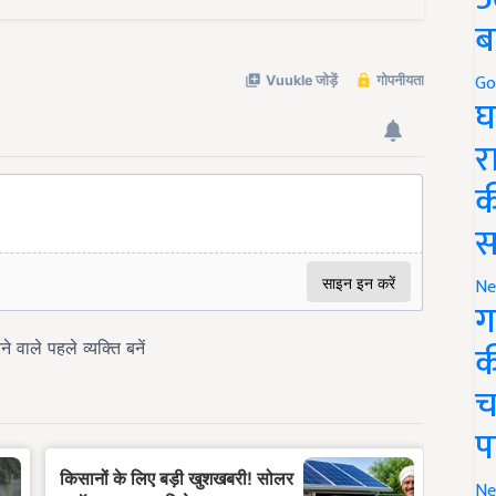
ब
Go
घ
र
क
स
Ne
ग
क
च
प
Ne