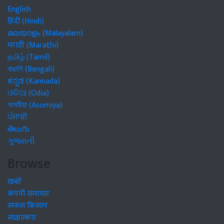
English
हिंदी (Hindi)
മലയാളം (Malayalam)
मराठी (Marathi)
தமிழ் (Tamil)
বাঙালি (Bengali)
ಕನ್ನಡ (Kannada)
ଓଡିଆ (Odia)
অসমীয়া (Asomiya)
ਪੰਜਾਬੀ
తెలుగు
ગુજરાતી
Browse
खबरें
कंपनी समाचार
सफल किसान
साक्षात्कार