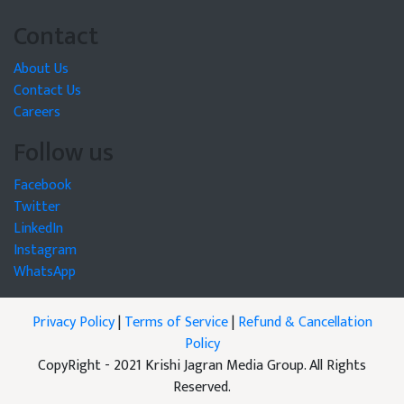
Contact
About Us
Contact Us
Careers
Follow us
Facebook
Twitter
LinkedIn
Instagram
WhatsApp
Privacy Policy
|
Terms of Service
|
Refund & Cancellation
Policy
CopyRight - 2021 Krishi Jagran Media Group. All Rights
Reserved.