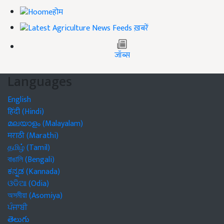
होम
ख़बरें
जॉब्स
Languages
English
हिंदी (Hindi)
മലയാളം (Malayalam)
मराठी (Marathi)
தமிழ் (Tamil)
বাঙালি (Bengali)
ಕನ್ನಡ (Kannada)
ଓଡିଆ (Odia)
অসমীয়া (Asomiya)
ਪੰਜਾਬੀ
తెలుగు