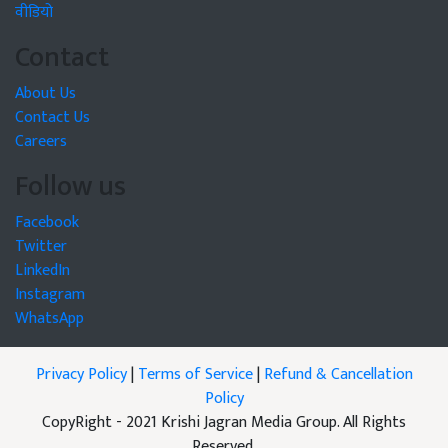
वीडियो
Contact
About Us
Contact Us
Careers
Follow us
Facebook
Twitter
LinkedIn
Instagram
WhatsApp
Privacy Policy
|
Terms of Service
|
Refund & Cancellation
Policy
CopyRight - 2021 Krishi Jagran Media Group. All Rights
Reserved.