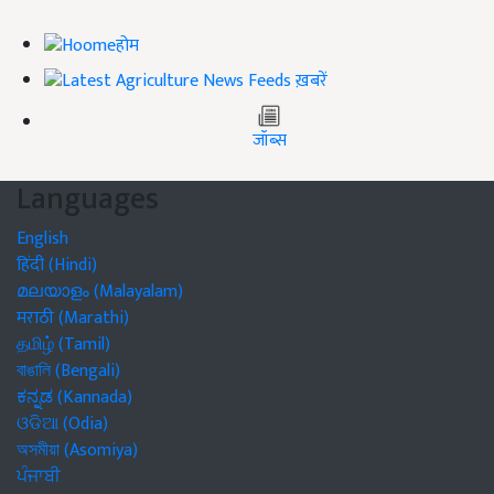
होम
ख़बरें
जॉब्स
Languages
English
हिंदी (Hindi)
മലയാളം (Malayalam)
मराठी (Marathi)
தமிழ் (Tamil)
বাঙালি (Bengali)
ಕನ್ನಡ (Kannada)
ଓଡିଆ (Odia)
অসমীয়া (Asomiya)
ਪੰਜਾਬੀ