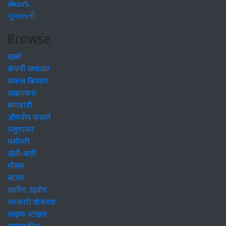
తెలుగు
ગુજરાતી
Browse
खबरें
कंपनी समाचार
सफल किसान
साक्षात्कार
बागवानी
औषधीय फसलें
पशुपालन
मशीनरी
खेती-बाड़ी
मौसम
बाजार
ग्रामीण उद्द्योग
सरकारी योजनाएं
लाइफ स्टाइल