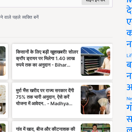
द
ए
क
न
Li
ब
न
आ
Ne
ग
स
ल