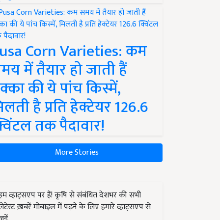
usa Corn Varieties: कम
मय में तैयार हो जाती हैं
क्का की ये पांच किस्में,
िलती है प्रति हेक्टेयर 126.6
्विंटल तक पैदावार!
More Stories
हम व्हाट्सएप पर हैं! कृषि से संबंधित देशभर की सभी
लेटेस्ट ख़बरें मोबाइल में पढ़ने के लिए हमारे व्हाट्सएप से
जुड़ें.