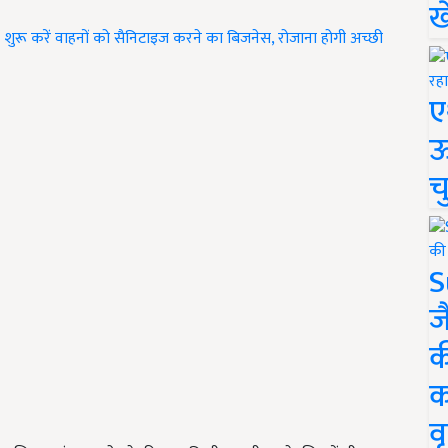
ख
ुरू करें वाहनों को सैनिटाइज करने का बिजनेस, रोजाना होगी अच्छी
ए
ऊ
च
S
ज
क
क
वृ