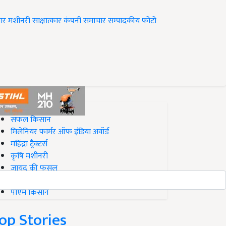
ार
मशीनरी
साक्षात्कार
कंपनी समाचार
सम्पादकीय
फोटो
op on Krishi Jagran
सफल किसान
मिलेनियर फार्मर ऑफ इंडिया अवॉर्ड
महिंद्रा ट्रैक्टर्स
कृषि मशीनरी
जायद की फसल
बिज़नेस आइडियाज
पीएम किसान
op Stories