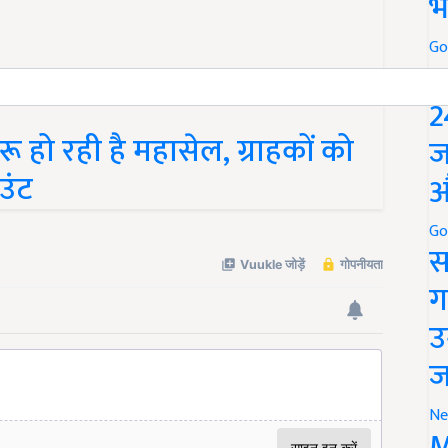
भ
Go
P
2
रू हो रही है महासेल, ग्राहकों को
ज
उंट
औ
Go
स
ग
उ
ज
Ne
M