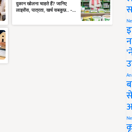
स
Ne
इ
न
'
उ
An
ब
स
आ
Ne
क