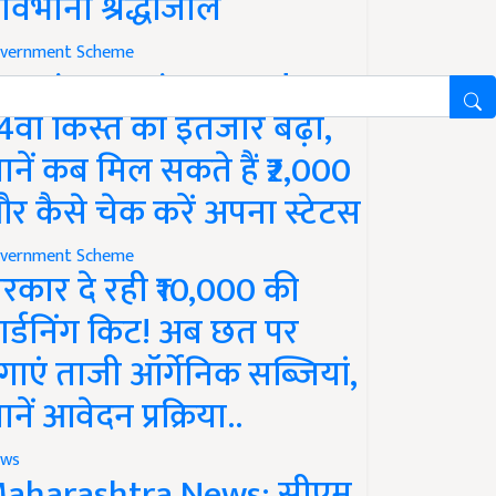
ावभीनी श्रद्धांजलि
vernment Scheme
M Kisan Yojana Update:
4वीं किस्त का इंतजार बढ़ा,
ानें कब मिल सकते हैं ₹2,000
र कैसे चेक करें अपना स्टेटस
vernment Scheme
रकार दे रही ₹10,000 की
ार्डनिंग किट! अब छत पर
गाएं ताजी ऑर्गेनिक सब्जियां,
ानें आवेदन प्रक्रिया..
ws
aharashtra News: सीएम