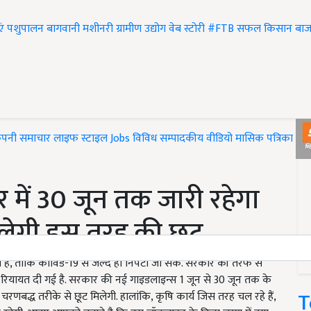
एं
पशुपालन
बागवानी
मशीनरी
ग्रामीण उद्योग
वेब स्टोरी
#FTB
सफल किसान
बाज
ंपनी समाचार
लाइफ स्टाइल
Jobs
विविध
सम्पादकीय
वीडियो
मासिक पत्रिका
#T
में 30 जून तक जारी रहेगा
िलेगी इस तरह की छूट
 है, ताकि कोविड-19 से जल्द ही निपटा जा सके. सरकार की तरफ से
 रियायत दी गई है. सरकार की नई गाइडलाइन्स 1 जून से 30 जून तक के
T
चरणबद्ध तरीके से छूट मिलेगी. हालांकि, कृषि कार्य जिस तरह चल रहे हैं,