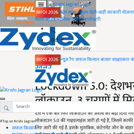
MFOI 2026
होम
ख़बरें
मौसम
खेती-बाड़ी
सरकारी योजना
गैलरी
वीडियो
मासिक पत्रिका
डायरेक्टरी
हिंदी
MFOI 2026
न्यूज़ रैप
सफल किसान
बाजार
साक्षात्कार
क
Home
ख़बरें
Lockdown 5.0: देशभर 
लॉकाउन, 3 चरणों में म
देश में एक बार फिर लॉकडाउन की अवधि को बढ़ा दिया गया
लॉकडाउन 5.0 की गाइडलाइंस जारी हो गई हैं, जिसमें काफी
#Top on Krishi Jagran
लिए जारी की गई है. इसके मुताबिक, कंटेनमेंट जोन के बाहर 
सफल किसान