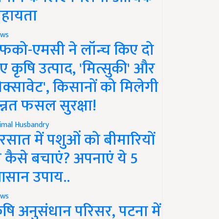
हायता
ws
फको-एमसी ने लॉन्च किए दो
ए कृषि उत्पाद, 'मित्सुकी' और
नेक्सावेट', किसानों को मिलेगी
न्नत फसल सुरक्षा!
imal Husbandry
रसात में पशुओं को बीमारियों
े कैसे बचाएं? अपनाएं ये 5
सान उपाय..
ws
ृषि अनुसंधान परिसर, पटना में