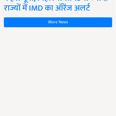
राज्यों में IMD का ऑरेंज अलर्ट
More News