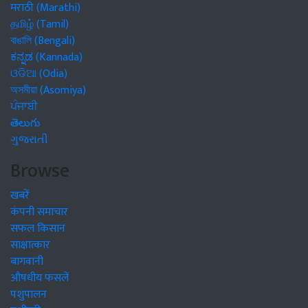
मराठी (Marathi)
தமிழ் (Tamil)
বাঙালি (Bengali)
ಕನ್ನಡ (Kannada)
ଓଡିଆ (Odia)
অসমীয়া (Asomiya)
ਪੰਜਾਬੀ
తెలుగు
ગુજરાતી
Browse
खबरें
कंपनी समाचार
सफल किसान
साक्षात्कार
बागवानी
औषधीय फसलें
पशुपालन