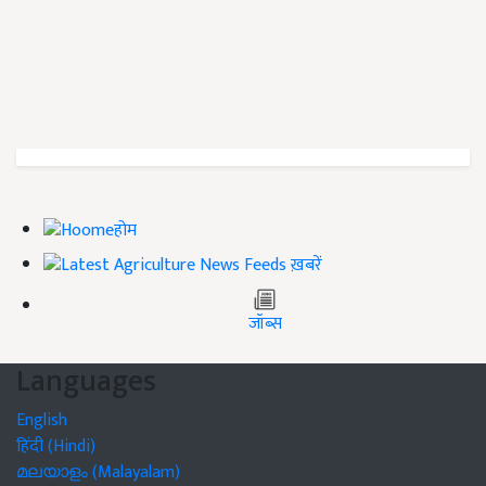
होम
ख़बरें
जॉब्स
Languages
English
हिंदी (Hindi)
മലയാളം (Malayalam)