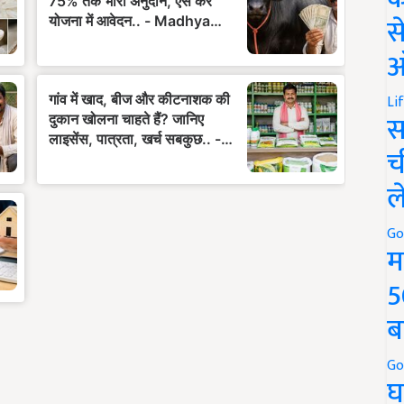
स
ऑ
Li
स
च
ल
Go
म
5
ब
Go
घ