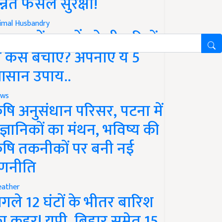
न्नत फसल सुरक्षा!
imal Husbandry
रसात में पशुओं को बीमारियों
े कैसे बचाएं? अपनाएं ये 5
सान उपाय..
ws
ृषि अनुसंधान परिसर, पटना में
ैज्ञानिकों का मंथन, भविष्य की
ृषि तकनीकों पर बनी नई
णनीति
ather
गले 12 घंटों के भीतर बारिश
ा कहर! यूपी, बिहार समेत 15