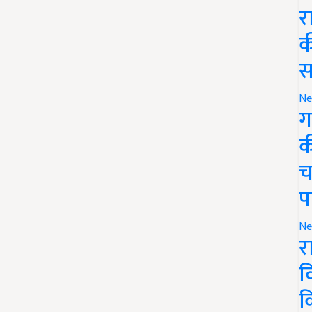
र
क
स
Ne
ग
क
च
प
Ne
र
व
क