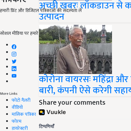
अच्छी खबरः लॉकडाउन से कम
हमारी प्रिंट और डिजिटल पत्रिकाओं की सदस्यता लें
उत्पादन
सोशल मीडिया पर हमारे साथ जुड़ें:
कोरोना वायरसः महिंद्रा औ
बारी, कंपनी ऐसे करेगी सहा
More Links
फोटो गैलरी
Share your comments
वीडियो
मासिक पत्रिका
फोरम
डायरेक्टरी