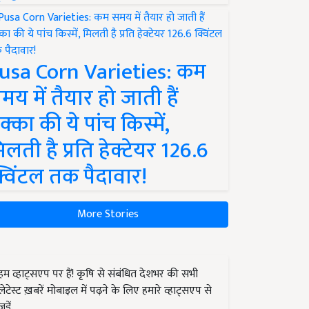
usa Corn Varieties: कम
मय में तैयार हो जाती हैं
क्का की ये पांच किस्में,
िलती है प्रति हेक्टेयर 126.6
्विंटल तक पैदावार!
More Stories
हम व्हाट्सएप पर हैं! कृषि से संबंधित देशभर की सभी
लेटेस्ट ख़बरें मोबाइल में पढ़ने के लिए हमारे व्हाट्सएप से
जुड़ें.