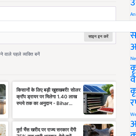
उ
An
ब
स
आ
Ne
क
व
क
र
We
अ
क