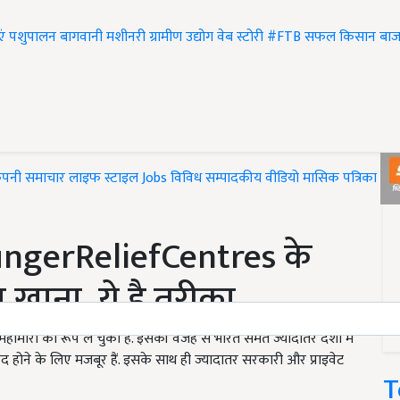
एं
पशुपालन
बागवानी
मशीनरी
ग्रामीण उद्योग
वेब स्टोरी
#FTB
सफल किसान
बाज
ंपनी समाचार
लाइफ स्टाइल
Jobs
विविध
सम्पादकीय
वीडियो
मासिक पत्रिका
#T
#HungerReliefCentres के
 खाना, ये है तरीका
महामारी का रूप ले चुका है. इसकी वजह से भारत समेत ज्यादातर देशों में
 होने के लिए मजबूर हैं. इसके साथ ही ज्यादातर सरकारी और प्राइवेट
T