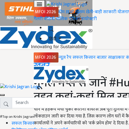
MFOI 2026
होम
ख़बरें
मौसम
खेती-बाड़ी
सरकारी योजना
गैलरी
वीडियो
मासिक पत्रिका
डायरेक्टरी
हिंदी
MFOI 2026
न्यूज़ रैप
सफल किसान
बाजार
साक्षात्कार
क
Home
ख़बरें
गूगल मैप्स से जानें 
तहत कहां-कहां मिल रहा
चीन में हड़कंप मचा चुका कोरोना वायरस अब पूरी दुनिया में 
लॉकडाउन जारी कर दिया गया है. जिस कारण लोग घरों में कैद
#Top on Krishi Jagran
कार्यालयों ने अपने कर्मचारियों को 'वर्क फ्रॉम होम' दे दिया है.
सफल किसान