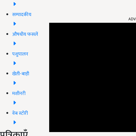
ADV
सम्पादकीय
औषधीय फसलें
पशुपालन
खेती-बाड़ी
मशीनरी
वेब स्टोरी
पत्रिकाएँ