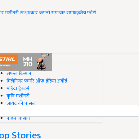
ार
मशीनरी
साक्षात्कार
कंपनी समाचार
सम्पादकीय
फोटो
op on Krishi Jagran
सफल किसान
मिलेनियर फार्मर ऑफ इंडिया अवॉर्ड
महिंद्रा ट्रैक्टर्स
कृषि मशीनरी
जायद की फसल
बिज़नेस आइडियाज
पीएम किसान
op Stories