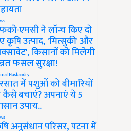
हायता
ws
फको-एमसी ने लॉन्च किए दो
ए कृषि उत्पाद, 'मित्सुकी' और
नेक्सावेट', किसानों को मिलेगी
न्नत फसल सुरक्षा!
imal Husbandry
रसात में पशुओं को बीमारियों
े कैसे बचाएं? अपनाएं ये 5
सान उपाय..
ws
ृषि अनुसंधान परिसर, पटना में