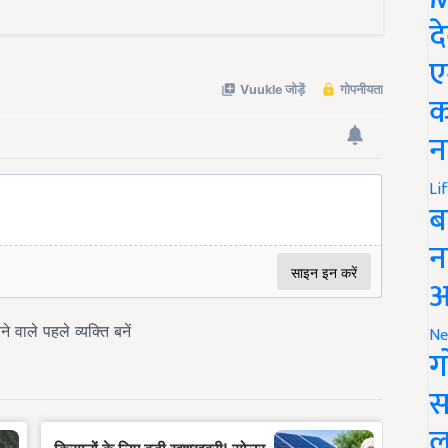
द
ए
क
न
Li
ब
न
आ
Ne
ग
स
ल