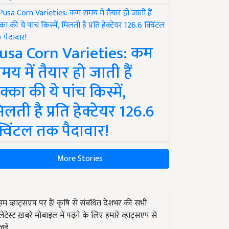
usa Corn Varieties: कम
मय में तैयार हो जाती हैं
क्का की ये पांच किस्में,
िलती है प्रति हेक्टेयर 126.6
्विंटल तक पैदावार!
More Stories
हम व्हाट्सएप पर हैं! कृषि से संबंधित देशभर की सभी
लेटेस्ट ख़बरें मोबाइल में पढ़ने के लिए हमारे व्हाट्सएप से
जुड़ें.