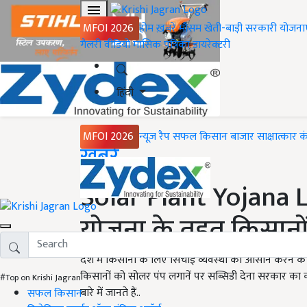
MFOI 2026
होम
ख़बरें
मौसम
खेती-बाड़ी
सरकारी योजना
गैलरी
वीडियो
मासिक पत्रिका
डायरेक्टरी
हिंदी
MFOI 2026
न्यूज़ रैप
सफल किसान
बाजार
साक्षात्कार
क
Home
ख़बरें
Solar Plant Yojana 
योजना के तहत किसानों
देश में किसानों के लिए सिंचाई व्यवस्था को आसान करने के
किसानों को सोलर पंप लगानें पर सब्सिडी देना सरकार का 
#Top on Krishi Jagran
बारे में जानते हैं..
सफल किसान