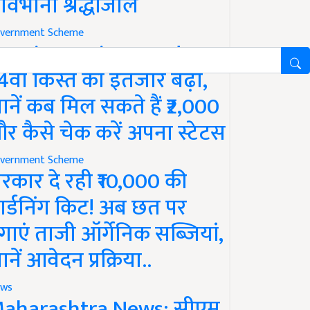
ावभीनी श्रद्धांजलि
vernment Scheme
M Kisan Yojana Update:
4वीं किस्त का इंतजार बढ़ा,
ानें कब मिल सकते हैं ₹2,000
र कैसे चेक करें अपना स्टेटस
vernment Scheme
रकार दे रही ₹10,000 की
ार्डनिंग किट! अब छत पर
गाएं ताजी ऑर्गेनिक सब्जियां,
ानें आवेदन प्रक्रिया..
ws
aharashtra News: सीएम