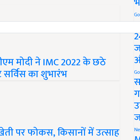
भ
Go
P
2
ज
एम मोदी ने IMC 2022 के छठे
औ
 सर्विस का शुभारंभ
Go
स
ग
उ
ज
ेती पर फोकस, किसानों में उत्साह
Ne
M