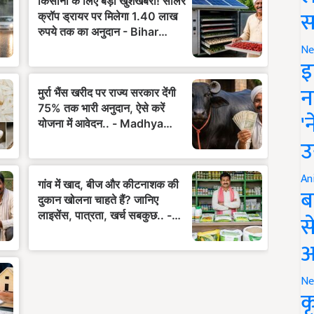
स
Ne
इ
न
'
उ
An
ब
स
आ
Ne
क