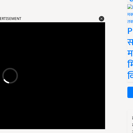
ERTISEMENT
P
स
म
म
क