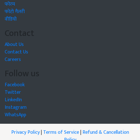
फोरम
फोटो गैलरी
वीडियो
Contact
About Us
Contact Us
Careers
Follow us
Facebook
Twitter
LinkedIn
Instagram
WhatsApp
Privacy Policy
|
Terms of Service
|
Refund & Cancellation
Policy