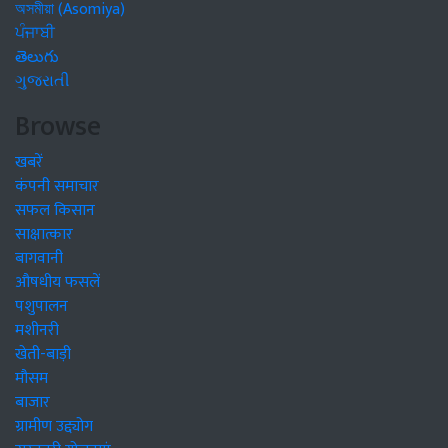
অসমীয়া (Asomiya)
ਪੰਜਾਬੀ
తెలుగు
ગુજરાતી
Browse
खबरें
कंपनी समाचार
सफल किसान
साक्षात्कार
बागवानी
औषधीय फसलें
पशुपालन
मशीनरी
खेती-बाड़ी
मौसम
बाजार
ग्रामीण उद्द्योग