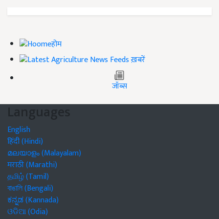
होम
ख़बरें
जॉब्स
Languages
English
हिंदी (Hindi)
മലയാളം (Malayalam)
मराठी (Marathi)
தமிழ் (Tamil)
বাঙালি (Bengali)
ಕನ್ನಡ (Kannada)
ଓଡିଆ (Odia)